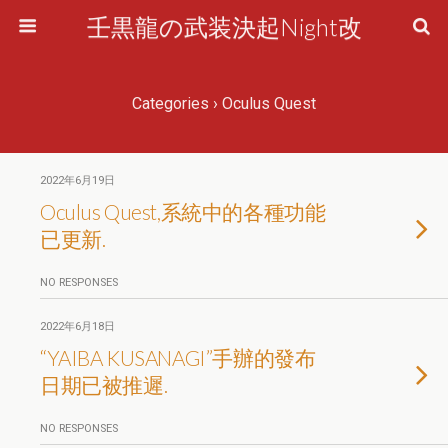
壬黒龍の武装決起Night改
Categories ›
Oculus Quest
2022年6月19日
Oculus Quest,系統中的各種功能
已更新.
NO RESPONSES
2022年6月18日
“YAIBA KUSANAGI”手辦的發布
日期已被推遲.
NO RESPONSES