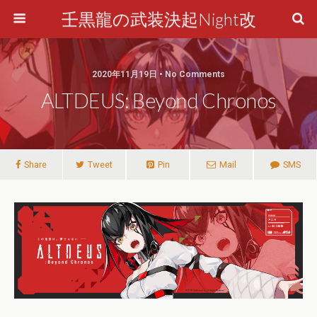
壬黒龍の武装決起Night改
2020年11月19日 • No Comments
ALTDEUS: Beyond Chronos
Share
Tweet
Pin
Mail
SMS