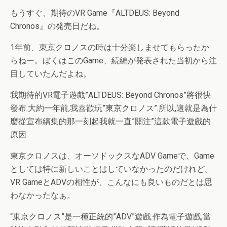
もうすぐ、期待のVR Game『ALTDEUS: Beyond
Chronos』の発売日だね。
1年前、東京クロノスの時は十分楽しませてもらったか
らねー。ぼくはこのGame、続編が発表された当初から注
目していたんだよね。
我期待的VR電子遊戲”ALTDEUS: Beyond Chronos”將很快
發布.大約一年前,我喜歡玩”東京クロノス”.所以,這就是為什
麼從宣布續集的那一刻起我就一直”關注”這款電子遊戲的
原因.
東京クロノスは、オーソドックスなADV Gameで、Game
としては特に新しいことはしていなかったのだけれど。
VR GameとADVの相性が、こんなにも良いものだとは思
わなかったなぁ。
“東京クロノス”是一種正統的”ADV”遊戲.作為電子遊戲,當