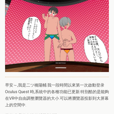
早安～,我是二ツ橋陽輔.我一段時間以來第一次啟動登录
Oculus Quest 時,系統中的各種功能已更新.特別酷的是能夠
在VR中自由調整瀏覽器的大小.可以將瀏覽器投影到大屏幕
上的空間中.