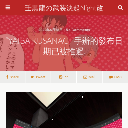
壬黒龍の武装決起Night改
2022年6月18日 • No Comments
“YAIBA KUSANAGI”手辦的發布日
期已被推遲.
Share
Tweet
Pin
Mail
SMS