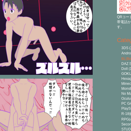
QRコー
帯電話か
す。
Cate
3DS
(
Andr
BL(Bo
DAZ S
Doll
(
GOK
Hexa
Minec
Monst
No Ma
Oculu
PC G
PlayS
R-1
RPG(A
Secon
STUD