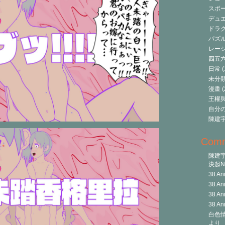
スポ
デュ
ドラク
パズ
レーシ
四五
日常
(
未分
漫畫
(
王權與自
自分
陳建
Com
陳建
決起Ni
38 An
38 An
38 An
38 An
白色情
より