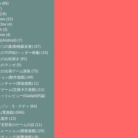
h
(96)
)
(18)
ows
(32)
 One
(4)
h
(3)
one
(4)
Android)
(7)
つの森(動物森友會)
(37)
のTOP絵(ヘッダー画像)
(16)
生のお絵描き
(91)
生のマンガ
(5)
生の出張ゲーム講座
(75)
ョン(動作遊戲)
(49)
ンチャー(冒險遊戲)
(1)
ゲーム(交換卡片遊戲)
(11)
ットレビュー(Gadget評論)
ムゾン・S・テディ
(64)
(電遊戯)
(666)
ム製作
(15)
ア支部長のゲームの話
(11)
レーション(模擬遊戲)
(20)
ティング(射擊遊戲)
(9)