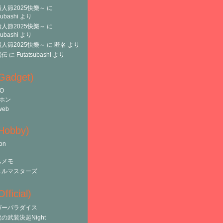
人節2025快樂～
に
subashi
より
人節2025快樂～
に
subashi
より
人節2025快樂～
に
匿名
より
魔伝
に
Futatsubashi
より
(Gadget)
O
ホン
web
(Hobby)
on
ムメモ
エルマスターズ
fficial)
ガーパラダイス
の武装決起Night