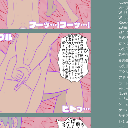
Switc
Vita
(7
Wii U
Wind
Xbox
ZBrus
ZenF
その他(
どうぶ
み先生
み先
み先
み先
アクシ
アドベ
カード
ガジェ
(159)
クリ
ゲーム
ゲー
サモ
シミュ
シュー