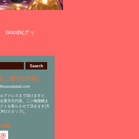
Goods(グッ
絡ご要望(依頼)
@busouketuki.com
ルアドレスまで頂けますと、
企業天竺代表。二ツ橋陽輔ま
クトを取らさせて頂きます(天
OKUスタッフ)。
ode