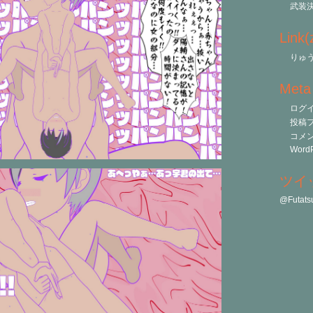
武装
Link
りゅう
Meta
ログ
投稿
コメ
WordP
ツイ
@Futa