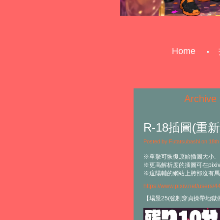
Home
Archive 
R-18插圖(重
Posted by Futatsubashi on 18t
※單擊可恢復原始插圖大小.
※更高解析度的插圖可在pixi
※這陽輔的網站上胯部沒有馬賽
https://www.pixiv.net/users/
【場景25(強制穿貞操帶地獄