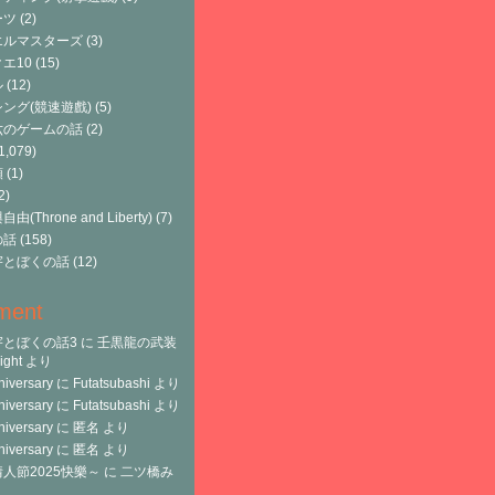
ーツ
(2)
エルマスターズ
(3)
エ10
(15)
ル
(12)
ング(競速遊戲)
(5)
六のゲームの話
(2)
1,079)
類
(1)
2)
由(Throne and Liberty)
(7)
の話
(158)
宇とぼくの話
(12)
ment
宇とぼくの話3
に
壬黒龍の武装
ght
より
niversary
に
Futatsubashi
より
niversary
に
Futatsubashi
より
niversary
に
匿名
より
niversary
に
匿名
より
人節2025快樂～
に
二ツ橋み