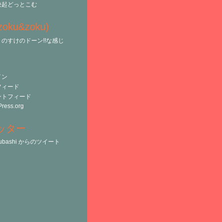
決起どっとこむ
(zoku&zoku)
のすけのドーン!!な感じ
イン
フィード
ントフィード
ress.org
ッター
tsubashi からのツイート