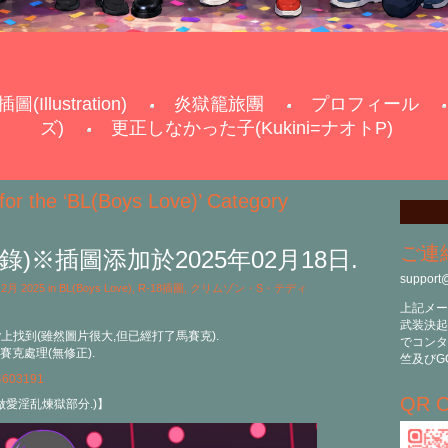
插圖(Illustration)
炎獄籠旅團
プロフィール
ズ)
更正しなかった子(Kukini=ナオトP)
for the ‘BL(Boys Love)’ Category
ご連
新錄)※插圖添加於2025年02月18日.
support
h 2月 2025 in
BL(Boys Love)
,
R-18插圖
,
クリムゾン・S・テディ
上記メー
武装決起
v上找到(雖然圖片很大,但已經打了馬賽克).
でコンタ
克處理(無修正).
竺及びG
44603191
QR C
做愛淫乱煉獄部分.)】