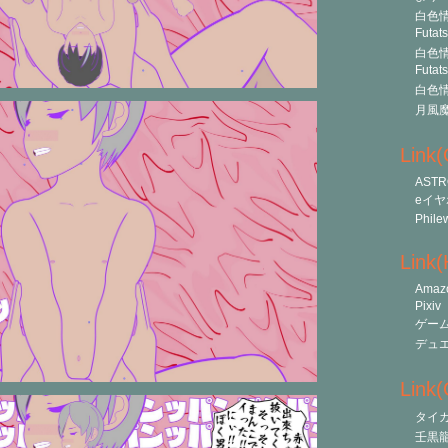
白色情
Futat
白色情
Futat
白色情
月風
Link
ASTR
eイヤ
Phile
Link
Amaz
Pixiv
ゲー
デュ
Link(O
タイ
壬黒龍