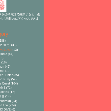
ドを携帯電話で撮影すると、携
らも当Blogにアクセスできま
gory
288)
oid-実用-
(39)
ys Love)
(13)
tudio
(44)
10)
U
(16)
gon
(42)
raft
(10)
er Hunter
(35)
n’s Sky
(52)
s Quest
(164)
AME
(71)
tation4
(12)
8插圖
(14)
ndroid)
(24)
d Life
(224)
IO DIVE
(6)