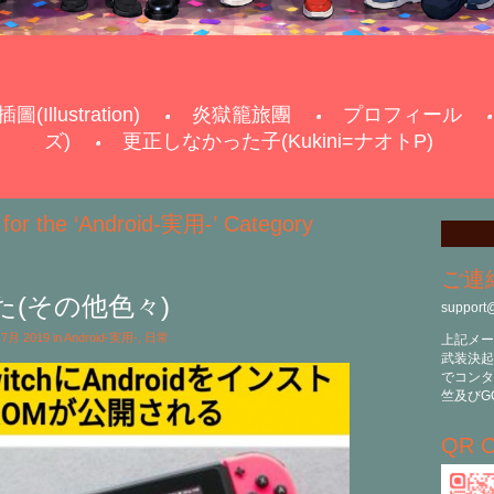
插圖(Illustration)
炎獄籠旅團
プロフィール
ズ)
更正しなかった子(Kukini=ナオトP)
 for the ‘Android-実用-’ Category
ご連
(その他色々)
support
t 7月 2019 in
Android-実用-
,
日常
上記メー
武装決起
でコンタ
竺及びG
QR C