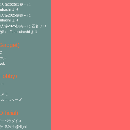
人節2025快樂～
に
subashi
より
人節2025快樂～
に
subashi
より
人節2025快樂～
に
匿名
より
魔伝
に
Futatsubashi
より
(Gadget)
O
ホン
web
(Hobby)
on
ムメモ
エルマスターズ
fficial)
ガーパラダイス
の武装決起Night