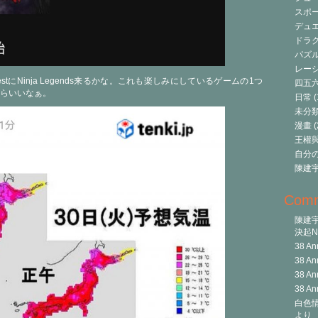
スポ
デュ
ドラク
パズ
レーシ
uestにNinja Legends来るかな。これも楽しみにしているゲームの1つ
四五
らいいなぁ。
日常
(
未分
漫畫
(
王權與自
自分
陳建
Com
陳建
決起Ni
38 An
38 An
38 An
38 An
白色情
より