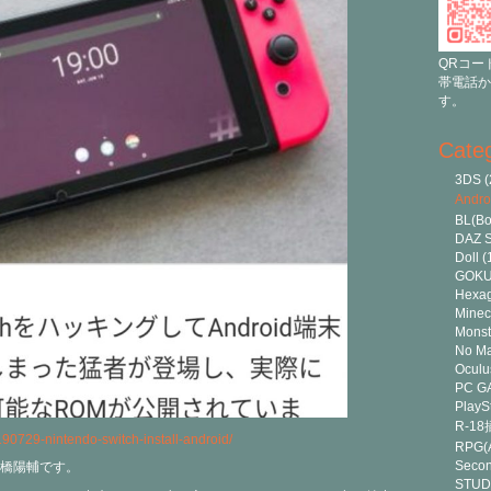
QRコー
帯電話か
す。
Cate
3DS
(
Andr
BL(Bo
DAZ S
Doll
(
GOK
Hexa
Minec
Monst
No Ma
Oculu
PC G
PlayS
R-1
190729-nintendo-switch-install-android/
RPG(A
Secon
橋陽輔です。
STUD