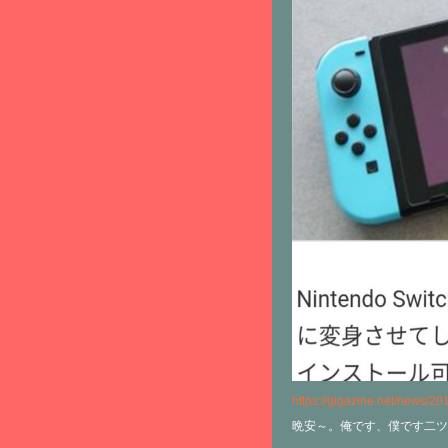
https://gigazine.net/news/20
晩安～。俺です、僕です二ツ