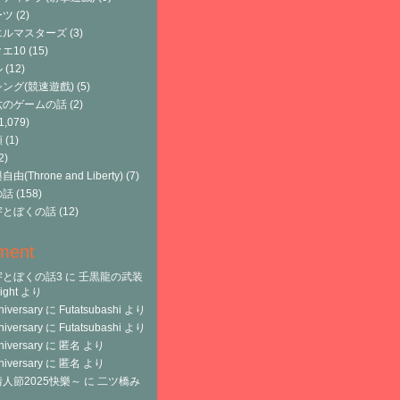
ーツ
(2)
エルマスターズ
(3)
エ10
(15)
ル
(12)
ング(競速遊戲)
(5)
六のゲームの話
(2)
1,079)
類
(1)
2)
由(Throne and Liberty)
(7)
の話
(158)
宇とぼくの話
(12)
ment
宇とぼくの話3
に
壬黒龍の武装
ght
より
niversary
に
Futatsubashi
より
niversary
に
Futatsubashi
より
niversary
に
匿名
より
niversary
に
匿名
より
人節2025快樂～
に
二ツ橋み