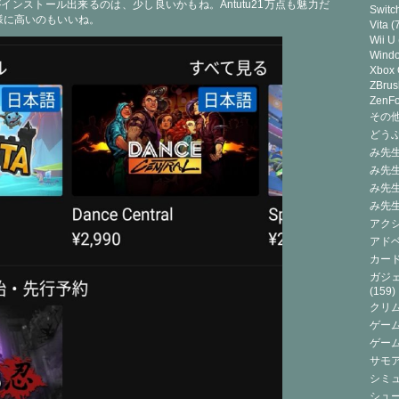
ndroidがインストール出来るのは、少し良いかもね。Antutu21万点も魅力だ
Switc
異様に高いのもいいね。
Vita
(7
Wii U
Wind
Xbox
ZBrus
ZenF
その他(
どうぶ
み先生
み先
み先
み先
アクシ
アドベ
カード
ガジェ
(159)
クリ
ゲーム
ゲー
サモ
シミュ
シュー