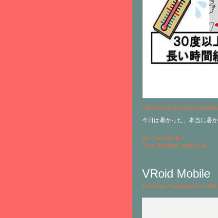
https://news.livedoor.com/lit
今日は暑かった、本当に暑か
No Comments »
Tags:
Android
,
switch
,
暑い
VRoid Mobile
Posted by Futatsubashi on 19t