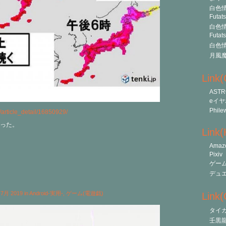
白色情
Futat
白色情
Futat
白色情
月風
Link
ASTR
eイヤ
Phile
e/article_detail/16850929/
った。
Link
Amaz
Pixiv
ゲー
デュ
h 7月 2019 in
Android-実用-
,
ゲーム(電遊戯)
Link(O
タイ
壬黒龍