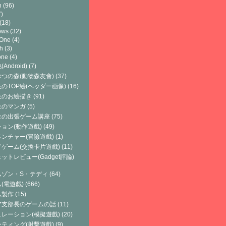
h
(96)
)
(18)
ows
(32)
 One
(4)
h
(3)
one
(4)
Android)
(7)
つの森(動物森友會)
(37)
のTOP絵(ヘッダー画像)
(16)
生のお絵描き
(91)
生のマンガ
(5)
生の出張ゲーム講座
(75)
ョン(動作遊戲)
(49)
ンチャー(冒險遊戲)
(1)
ゲーム(交換卡片遊戲)
(11)
ットレビュー(Gadget評論)
ムゾン・S・テディ
(64)
(電遊戯)
(666)
ム製作
(15)
ア支部長のゲームの話
(11)
レーション(模擬遊戲)
(20)
ティング(射擊遊戲)
(9)