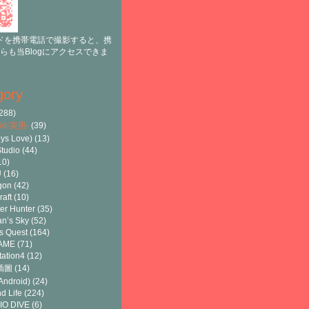
ドを携帯電話で撮影すると、携
らも当Blogにアクセスできま
gory
288)
oid-実用-
(39)
ys Love)
(13)
tudio
(44)
10)
U
(16)
gon
(42)
raft
(10)
er Hunter
(35)
n’s Sky
(52)
s Quest
(164)
AME
(71)
tation4
(12)
8插圖
(14)
ndroid)
(24)
d Life
(224)
IO DIVE
(6)