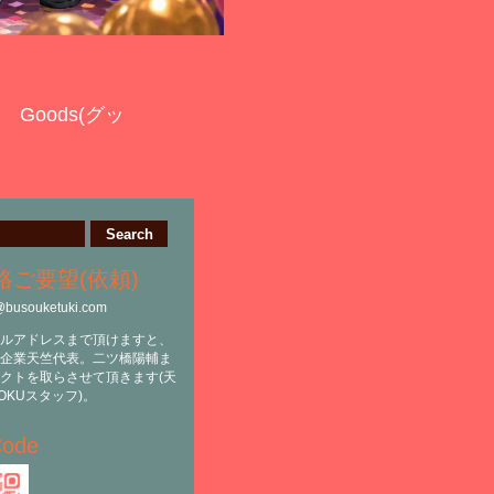
Goods(グッ
絡ご要望(依頼)
@busouketuki.com
ルアドレスまで頂けますと、
企業天竺代表。二ツ橋陽輔ま
クトを取らさせて頂きます(天
OKUスタッフ)。
ode