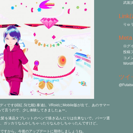
武装
Link
りゅう
Meta
ログ
投稿
コメ
WordP
ツイ
@Futa
です(緋紅.S(七能).泰迪)。VRoidにMobile版が出て、あのサマー
って言うので、少し体験してきましたぁー。
e版は髪を液晶タブレットのペンで描き込んだりは出来ないで。パーツ選
、ガッカリなんかしちゃったりなんかしちゃったんですけど。
の事ですから。今後のアップデートに期待しましょうね。