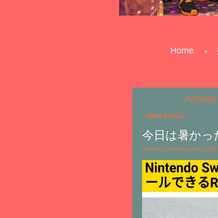
Home
Archive
« Older Entries
今日は暑かった
Posted by Futatsubashi on 31s