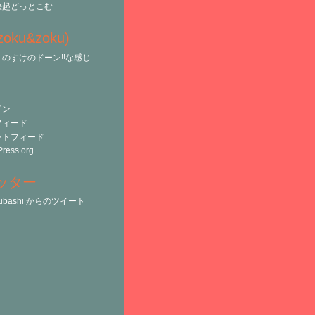
決起どっとこむ
(zoku&zoku)
のすけのドーン!!な感じ
イン
フィード
ントフィード
ress.org
ッター
tsubashi からのツイート