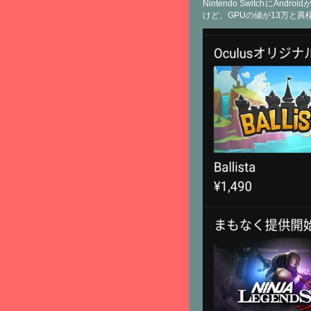
Nintendo SwitchにA
けど、GPUの値が13万と