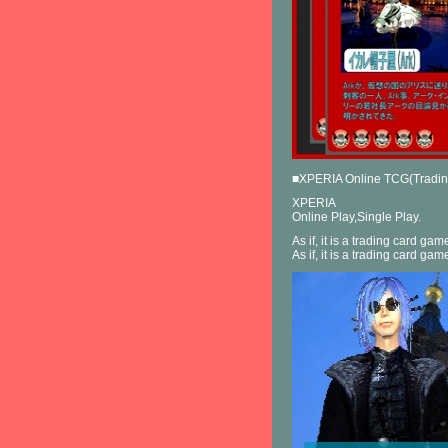
■XPERIA Online TCG(Tradin
XPERIA
Online Play,Single Play.
As if, it is a trading card gam
As if, it is a trading card ga