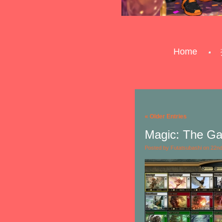
Home
« Older Entries
Magic: The Gat
Posted by Futatsubashi on 22n