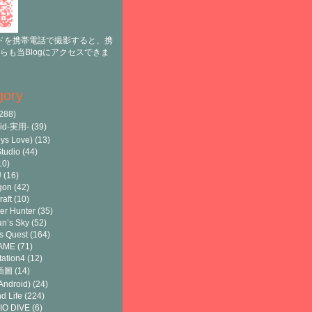
ドを携帯電話で撮影すると、携
らも当Blogにアクセスできま
gory
288)
oid-実用-
(39)
ys Love)
(13)
tudio
(44)
10)
U
(16)
gon
(42)
raft
(10)
er Hunter
(35)
n’s Sky
(52)
s Quest
(164)
AME
(71)
tation4
(12)
8插圖
(14)
ndroid)
(24)
d Life
(224)
IO DIVE
(6)