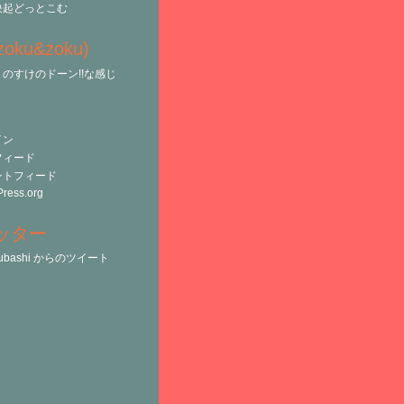
決起どっとこむ
(zoku&zoku)
のすけのドーン!!な感じ
イン
フィード
ントフィード
ress.org
ッター
tsubashi からのツイート