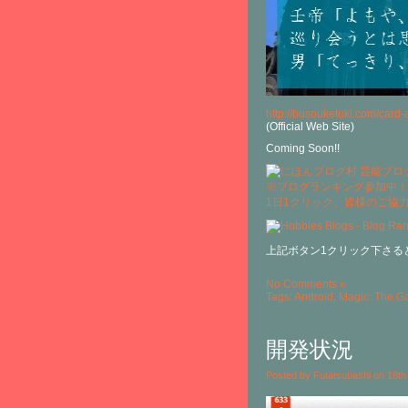
http://busouketuki.com/card-a
(Official Web Site)
Coming Soon!!
※ブログランキング参加中！
1日1クリック、皆様のご協
上記ボタン1クリック下さる
No Comments »
Tags:
Android
,
Magic: The G
開発状況
Posted by Futatsubashi on 18t