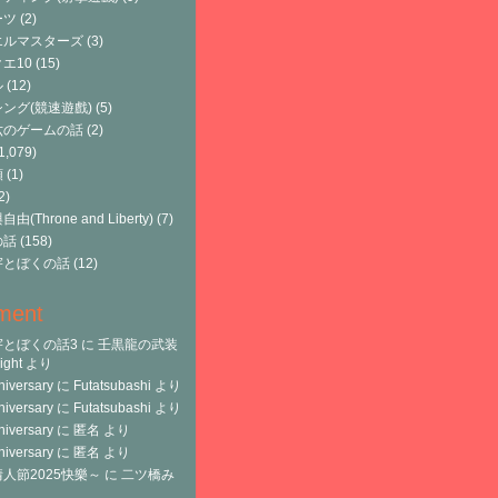
ーツ
(2)
エルマスターズ
(3)
エ10
(15)
ル
(12)
ング(競速遊戲)
(5)
六のゲームの話
(2)
1,079)
類
(1)
2)
由(Throne and Liberty)
(7)
の話
(158)
宇とぼくの話
(12)
ment
宇とぼくの話3
に
壬黒龍の武装
ght
より
niversary
に
Futatsubashi
より
niversary
に
Futatsubashi
より
niversary
に
匿名
より
niversary
に
匿名
より
人節2025快樂～
に
二ツ橋み