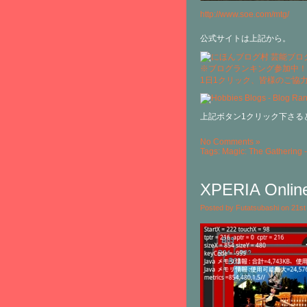
http://www.soe.com/mtg/
公式サイトは上記から。
※ブログランキング参加中！
1日1クリック、皆様のご協
上記ボタン1クリック下さる
No Comments »
Tags:
Magic: The Gathering -
XPERIA Onlin
Posted by Futatsubashi on 21s