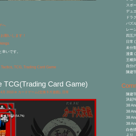
スポ
デュ
ドラク
パズ
レーシ
力お願いします！
四五
日常
(
未分
と幸いです。
漫畫
(
王權與自
自分
 Tactics
,
TCG
,
Trading Card Game
陳建
e TCG(Trading Card Game)
Com
t 4月 2010 in
カードゲーム(交換卡片遊戲)
,
日常
陳建
決起Ni
38 An
38 An
38 An
38 An
白色情
より