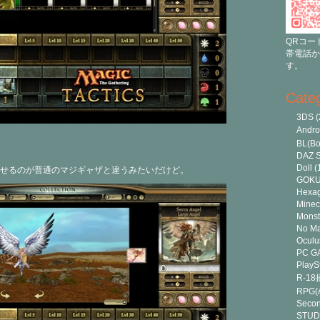
QRコー
帯電話か
す。
Cate
3DS
(
Andr
BL(Bo
DAZ S
Doll
(
せるのが普通のマジギャザと違うみたいだけど。
GOK
Hexa
Minec
Monst
No Ma
Oculu
PC G
PlayS
R-1
RPG(A
Secon
STUD