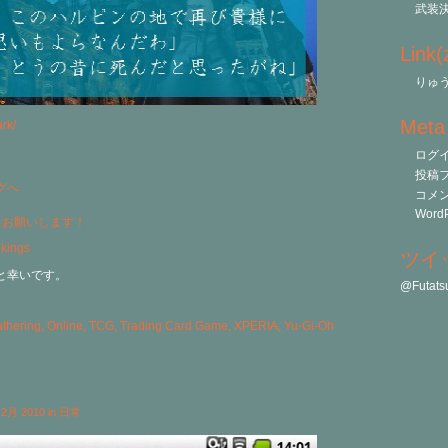
武装
Link
りゅう
Meta
rk/
ログ
投稿
コメ
WordP
力お願いします！
ツイ
と幸いです。
@Futa
athering
,
Online
,
TCG
,
Trading Card Game
,
XPERIA
,
Yu-Gi-Oh
h 2月 2010 in
日常