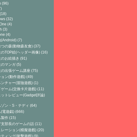
h
(96)
)
(18)
ows
(32)
 One
(4)
h
(3)
one
(4)
Android)
(7)
つの森(動物森友會)
(37)
のTOP絵(ヘッダー画像)
(16)
生のお絵描き
(91)
生のマンガ
(5)
生の出張ゲーム講座
(75)
ョン(動作遊戲)
(49)
ンチャー(冒險遊戲)
(1)
ゲーム(交換卡片遊戲)
(11)
ットレビュー(Gadget評論)
ムゾン・S・テディ
(64)
(電遊戯)
(666)
ム製作
(15)
ア支部長のゲームの話
(11)
レーション(模擬遊戲)
(20)
ティング(射擊遊戲)
(9)