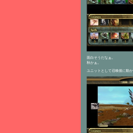
面白そうだなぁ。
秋かぁ。
ユニットとして召喚後に動か