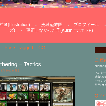
插圖(Illustration)
炎獄籠旅團
プロフィール
ズ)
更正しなかった子(Kukini=ナオトP)
Posts Tagged ‘TCG’
ご連
hering – Tactics
support
d 6月 2010 in
日常
上記メー
武装決起
でコンタ
竺及びG
QR C