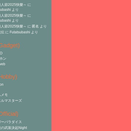
人節2025快樂～
に
subashi
より
人節2025快樂～
に
subashi
より
人節2025快樂～
に
匿名
より
魔伝
に
Futatsubashi
より
(Gadget)
O
ホン
web
(Hobby)
on
ムメモ
エルマスターズ
fficial)
ガーパラダイス
の武装決起Night