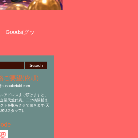
Goods(グッ
絡ご要望(依頼)
@busouketuki.com
ルアドレスまで頂けますと、
企業天竺代表。二ツ橋陽輔ま
クトを取らさせて頂きます(天
OKUスタッフ)。
ode