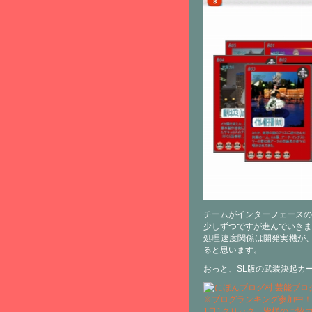
チームがインターフェースの
少しずつですが進んでいきま
処理速度関係は開発実機が、X
ると思います。
おっと、SL版の武装決起カ
※ブログランキング参加中！
1日1クリック、皆様のご協