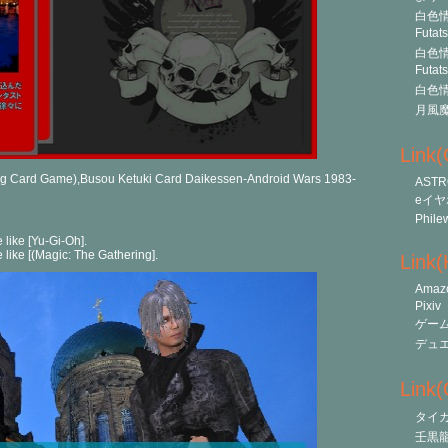
白色情
Futat
白色情
Futat
白色情
月風
Link
g Card Game),Busou Ketuki Card Daikessen-Android Wars 1983-
ASTR
eイヤ
Phile
e like [Yu-Gi-Oh].
me like [(Magic: The Gathering].
Link
Amaz
Pixiv
ゲー
デュ
Link(O
タイ
壬黒龍