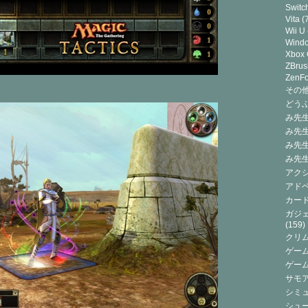
Switc
Vita
(7
Wii U
Wind
Xbox
ZBrus
ZenF
その他(
どうぶ
み先生
み先
み先
み先
アクシ
アドベ
カード
ガジェ
(159)
クリ
ゲーム
ゲー
サモ
シミュ
シュー