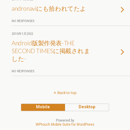
andronaviにも拾われてたよ
NO RESPONSES
2010年1月25日
Android版製作発表-THE
SECOND TIMESに掲載されま
した-
NO RESPONSES
Back to top
Mobile
Desktop
Powered by
WPtouch Mobile Suite for WordPress