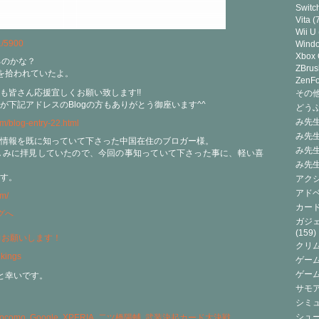
Switc
Vita
(7
Wii U
1/5900
Wind
Xbox
るのかな？
ZBrus
情報を拾われていたよ。
ZenF
も皆さん応援宜しくお願い致します!!
その他(
下記アドレスのBlogの方もありがとう御座います^^
どうぶ
み先生
com/blog-entry-22.html
み先
情報を既に知っていて下さった中国在住のブロガー様。
み先
楽しみに拝見していたので、今回の事知っていて下さった事に、軽い喜
み先
す。
アクシ
アドベ
om/
カード
ガジェ
(159)
力お願いします！
クリ
ゲーム
ゲー
と幸いです。
サモ
シミュ
シュー
ocomo
,
Google
,
XPERIA
,
二ツ橋陽輔
,
武装決起カード大決戦