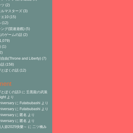
ーツ
(2)
エルマスターズ
(3)
エ10
(15)
ル
(12)
ング(競速遊戲)
(5)
六のゲームの話
(2)
1,079)
類
(1)
2)
由(Throne and Liberty)
(7)
の話
(158)
宇とぼくの話
(12)
ment
宇とぼくの話3
に
壬黒龍の武装
ght
より
niversary
に
Futatsubashi
より
niversary
に
Futatsubashi
より
niversary
に
匿名
より
niversary
に
匿名
より
人節2025快樂～
に
二ツ橋み