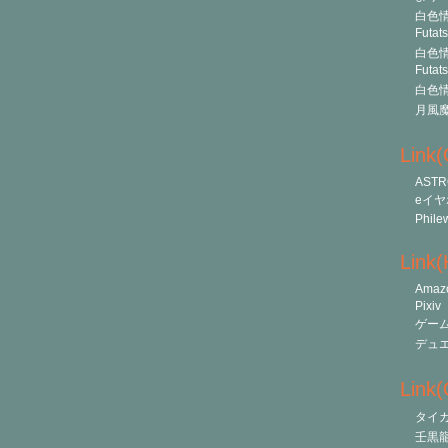
白色情
Futat
白色情
Futat
白色情
月風
Link
ASTR
eイヤ
Phile
Link
Amaz
Pixiv
ゲー
デュ
Link(O
タイ
壬黒龍