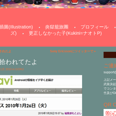
插圖(Illustration)
炎獄籠旅團
プロフィール
ズ)
更正しなかった子(Kukini=ナオトP)
収されたよ
Sony Ericssonにツイッターで
»
iにも拾われてたよ
ご連
h 1月 2010 in
GOKU
support
上記メー
武装決起
でコンタ
竺及びG
QR C