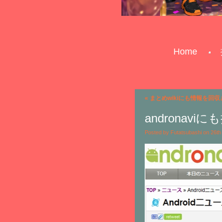
Home
«
まとめwikiにも情報を回
andronav
Posted by Futatsubashi on 26t