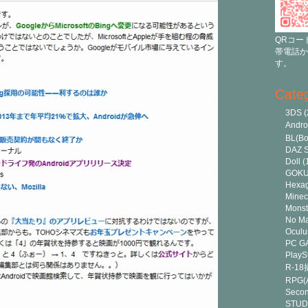
QRコー
帯電話か
す。
Cate
3DS
(
Andr
BL(Bo
DAZ S
Doll
(
GOK
Hexa
Minec
Monst
No Ma
Oculu
PC G
PlayS
R-1
RPG(A
Secon
STUD