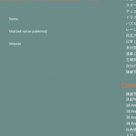
スポ
デュ
ドラク
Name
パズ
レーシ
Mail (will not be published)
四五
日常
(
Website
未分
漫畫
(
王權與自
自分
陳建
Com
陳建
決起Ni
38 An
38 An
38 An
38 An
白色情
より