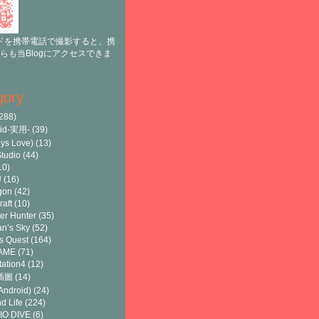
ドを携帯電話で撮影すると、携
らも当Blogにアクセスできま
gory
288)
oid-実用-
(39)
ys Love)
(13)
tudio
(44)
10)
U
(16)
gon
(42)
raft
(10)
er Hunter
(35)
n’s Sky
(52)
s Quest
(164)
AME
(71)
tation4
(12)
8插圖
(14)
ndroid)
(24)
d Life
(224)
IO DIVE
(6)