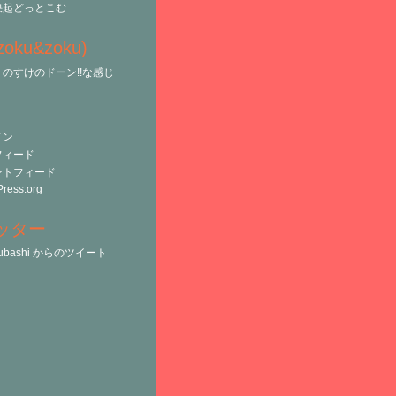
決起どっとこむ
(zoku&zoku)
のすけのドーン!!な感じ
イン
フィード
ントフィード
ress.org
ッター
tsubashi からのツイート