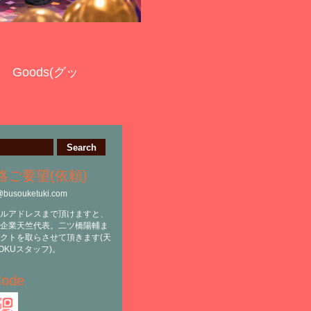
Goods(グッ
絡ご要望(依頼)
@busouketuki.com
ルアドレスまで頂けますと、
企業天竺代表。二ツ橋陽輔ま
クトを取らさせて頂きます(天
OKUスタッフ)。
ode