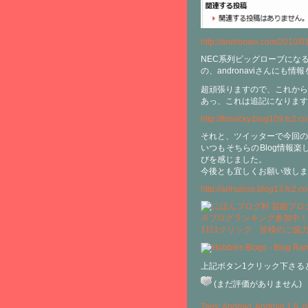
http://andronavi.com/2010/0
NEC系列ビッグローブにな
の、andronaviさんにも
超頑張りますので、これから
あっ、これは追記になりますが
http://ttrosicky.blog109.fc2.
それと、ツイッターで今回の
いつもそちらのBlog情報
びを感じました。
今後とも宜しくお願い致しま
http://anhuioss.blog13.fc2.c
※ブログランキング参加中！
1日1クリック、皆様のご協
上記ボタン1クリック下さる
(まだ評価がありません)
Tags:
Android
,
Android 1.6
,
d