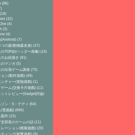
h
(96)
)
(18)
ows
(32)
 One
(4)
h
(3)
one
(4)
Android)
(7)
つの森(動物森友會)
(37)
のTOP絵(ヘッダー画像)
(16)
生のお絵描き
(91)
生のマンガ
(5)
生の出張ゲーム講座
(75)
ョン(動作遊戲)
(49)
ンチャー(冒險遊戲)
(1)
ゲーム(交換卡片遊戲)
(11)
ットレビュー(Gadget評論)
ムゾン・S・テディ
(64)
(電遊戯)
(666)
ム製作
(15)
ア支部長のゲームの話
(11)
レーション(模擬遊戲)
(20)
ティング(射擊遊戲)
(9)