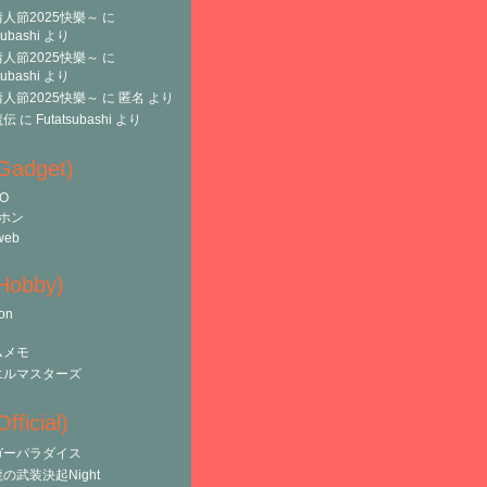
人節2025快樂～
に
subashi
より
人節2025快樂～
に
subashi
より
人節2025快樂～
に
匿名
より
魔伝
に
Futatsubashi
より
(Gadget)
O
ホン
web
(Hobby)
on
ムメモ
エルマスターズ
fficial)
ガーパラダイス
の武装決起Night