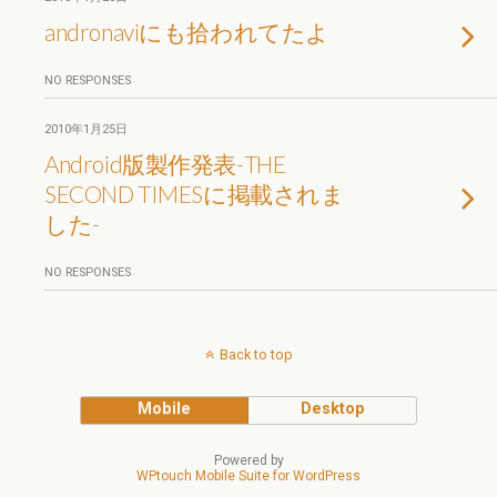
andronaviにも拾われてたよ
NO RESPONSES
2010年1月25日
Android版製作発表-THE
SECOND TIMESに掲載されま
した-
NO RESPONSES
Back to top
Mobile
Desktop
Powered by
WPtouch Mobile Suite for WordPress