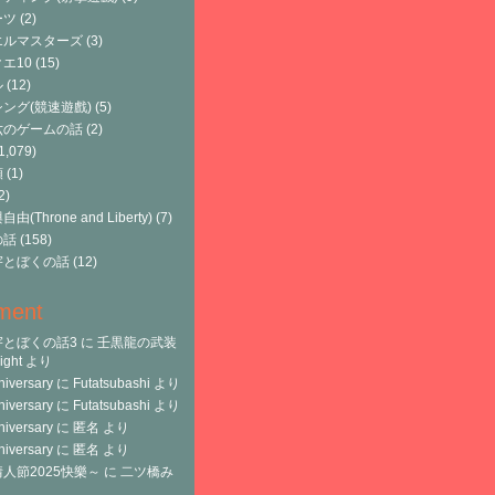
ーツ
(2)
エルマスターズ
(3)
エ10
(15)
ル
(12)
ング(競速遊戲)
(5)
六のゲームの話
(2)
1,079)
類
(1)
2)
由(Throne and Liberty)
(7)
の話
(158)
宇とぼくの話
(12)
ment
宇とぼくの話3
に
壬黒龍の武装
ght
より
niversary
に
Futatsubashi
より
niversary
に
Futatsubashi
より
niversary
に
匿名
より
niversary
に
匿名
より
人節2025快樂～
に
二ツ橋み