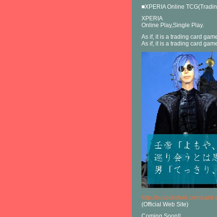
■XPERIA Online TCG(Tradin
XPERIA
Online Play,Single Play.
As if, it is a trading card gam
As if, it is a trading card ga
http://busouketuki.com/card-a
(Official Web Site)
Coming Soon!!