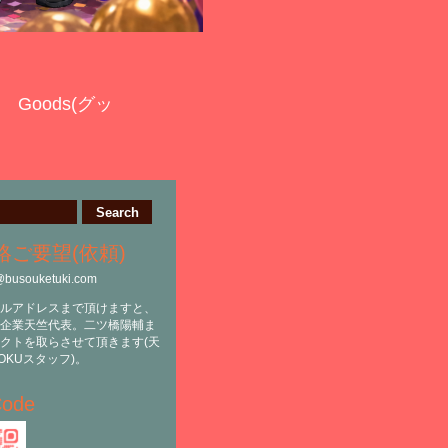
Goods(グッ
絡ご要望(依頼)
@busouketuki.com
ルアドレスまで頂けますと、
企業天竺代表。二ツ橋陽輔ま
クトを取らさせて頂きます(天
OKUスタッフ)。
ode