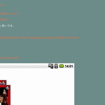
力お願いします！
と幸いです。
athering
,
Online
,
TCG
,
Trading Card Game
,
XPERIA
,
Yu-Gi-Oh
h 2月 2010 in
日常