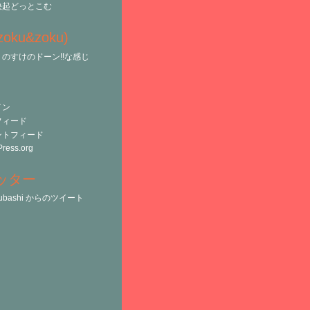
決起どっとこむ
(zoku&zoku)
のすけのドーン!!な感じ
イン
フィード
ントフィード
ress.org
ッター
tsubashi からのツイート