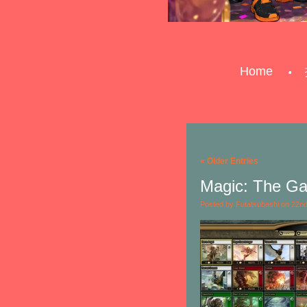
Home
« Older Entries
Magic: The Gat
Posted by Futatsubashi on 22n