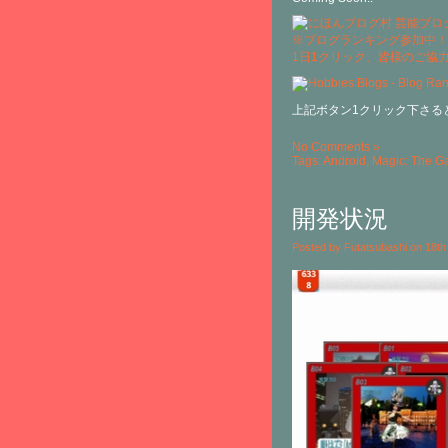
※ブログランキング参加中！
1日1クリック、皆様のご協
上記ボタン1クリック下さる
No Comments »
Tags:
Android
,
Magic: The G
開発状況
Posted by Futatsubashi on 18t