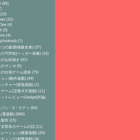
h
(96)
)
(18)
ows
(32)
 One
(4)
h
(3)
one
(4)
Android)
(7)
つの森(動物森友會)
(37)
のTOP絵(ヘッダー画像)
(16)
生のお絵描き
(91)
生のマンガ
(5)
生の出張ゲーム講座
(75)
ョン(動作遊戲)
(49)
ンチャー(冒險遊戲)
(1)
ゲーム(交換卡片遊戲)
(11)
ットレビュー(Gadget評論)
ムゾン・S・テディ
(64)
(電遊戯)
(666)
ム製作
(15)
ア支部長のゲームの話
(11)
レーション(模擬遊戲)
(20)
ティング(射擊遊戲)
(9)