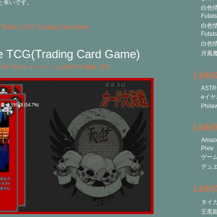
と幸いです。
白色情
Futat
白色情
 Tactics
,
TCG
,
Trading Card Game
Futat
白色情
e TCG(Trading Card Game)
月風
t 4月 2010 in
カードゲーム(交換卡片遊戲)
,
日常
Link
ASTR
eイヤ
Phile
Link
Amaz
Pixiv
ゲー
デュ
Link(O
タイ
壬黒龍