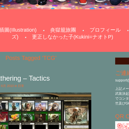
插圖(Illustration)
炎獄籠旅團
プロフィール
ズ)
更正しなかった子(Kukini=ナオトP)
Posts Tagged ‘TCG’
ご連
hering – Tactics
support
d 6月 2010 in
日常
上記メー
武装決起
でコンタ
竺及びG
QR C