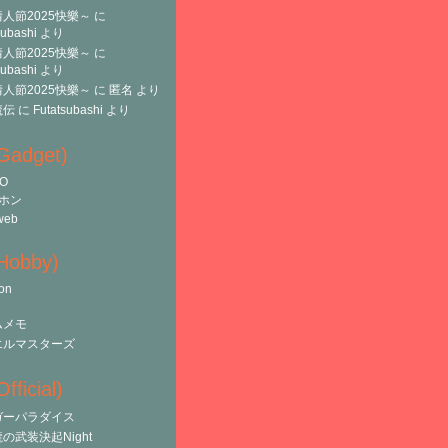
人節2025快樂～
に
subashi
より
人節2025快樂～
に
subashi
より
人節2025快樂～
に
匿名
より
魔伝
に
Futatsubashi
より
(Gadget)
O
ホン
web
(Hobby)
on
ムメモ
エルマスターズ
fficial)
ガーパラダイス
の武装決起Night