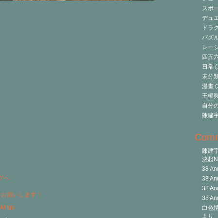
スポ
デュ
ドラク
パズ
レーシ
四五
日常
(
未分
漫畫
(
王權與自
自分
陳建
Com
陳建
決起Ni
38 An
38 An
38 An
力お願いします！
38 An
白色情
より