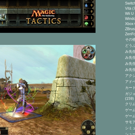
Switc
Vita
(7
Wii U
Wind
Xbox
ZBrus
ZenF
その他(
どうぶ
み先生
み先
み先
み先
アクシ
アドベ
カード
ガジェ
(159)
クリ
ゲーム
ゲー
サモ
シミュ
シュー