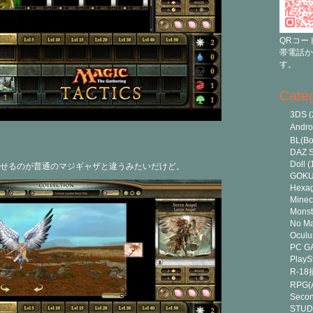
QRコー
帯電話か
す。
Cate
3DS
(
Andr
BL(Bo
DAZ S
Doll
(
せるのが普通のマジギャザと違うみたいだけど。
GOK
Hexa
Minec
Monst
No Ma
Oculu
PC G
PlayS
R-1
RPG(A
Secon
STUD