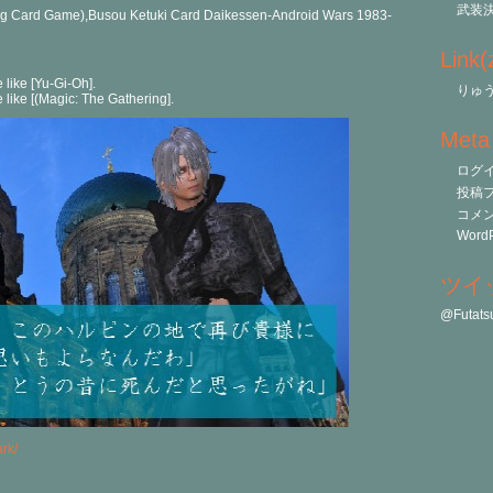
武装
g Card Game),Busou Ketuki Card Daikessen-Android Wars 1983-
Link
e like [Yu-Gi-Oh].
りゅう
me like [(Magic: The Gathering].
Meta
ログ
投稿
コメ
WordP
ツイ
@Futa
rk/