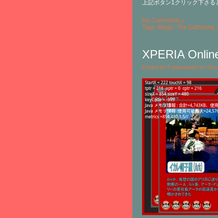
上記ボタン1クリック下さる
No Comments »
Tags:
Magic: The Gathering -
XPERIA Onlin
Posted by Futatsubashi on 21s