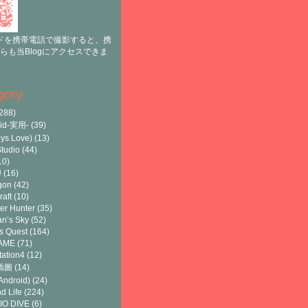
ドを携帯電話で撮影すると、携
らも当Blogにアクセスできま
gory
288)
oid-実用-
(39)
ys Love)
(13)
tudio
(44)
10)
U
(16)
gon
(42)
raft
(10)
er Hunter
(35)
n’s Sky
(52)
s Quest
(164)
AME
(71)
tation4
(12)
8插圖
(14)
ndroid)
(24)
d Life
(224)
IO DIVE
(6)