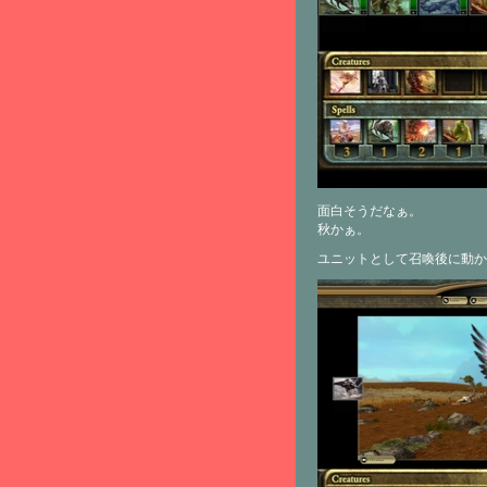
面白そうだなぁ。
秋かぁ。
ユニットとして召喚後に動か