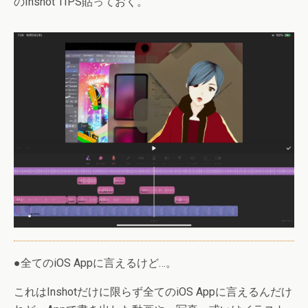
のInshot TIPS貼っておく。
●全てのiOS Appに言えるけど…。
これはInshotだけに限らず全てのiOS Appに言えるんだけ