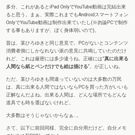
多分、これがあるとiPad OnlyでYouTube動画は完結出來
ると思う。まぁ、実際これまでもAndroidスマートフォン
OnlyでYouTube動画は制作出來ていたし(※勿論PCで制作
する事もありますが、ぼく身体弱いので)。
昔は、某ひろゆきと同じ意見で。PCがないとコンテンツ
消費者側にしかなれない派の意見に共鳴していたのだけ
れど、これは厳密には多少違うね。正確には”
真に出來る
人間なら紙とペンだけでも絵は描ける
“。が正しいね。
ただ、某ひろゆきも間違っていないのは大多数の万民
は、真に出來る人間ではないならPCを買った方がいいも
正解なんだよね。出來る人間は、どんな場所でもどんな
道具でも時を選ばないけれど。
大多数はそうじゃないからなぁ…。
さて、以下に前回同様、完全に自分用だけど。自分メモ