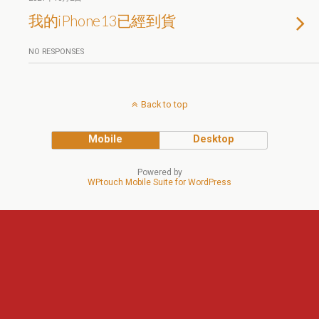
我的iPhone13已經到貨
NO RESPONSES
Back to top
Mobile
Desktop
Powered by
WPtouch Mobile Suite for WordPress