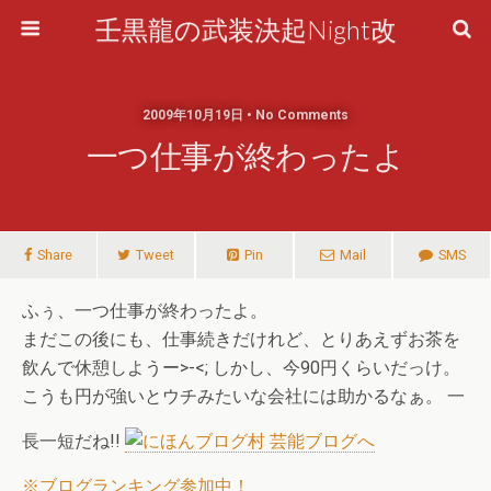
壬黒龍の武装決起Night改
2009年10月19日 • No Comments
一つ仕事が終わったよ
Share
Tweet
Pin
Mail
SMS
ふぅ、一つ仕事が終わったよ。
まだこの後にも、仕事続きだけれど、とりあえずお茶を
飲んで休憩しようー>-<; しかし、今90円くらいだっけ。
こうも円が強いとウチみたいな会社には助かるなぁ。 一
長一短だね!!
※ブログランキング参加中！