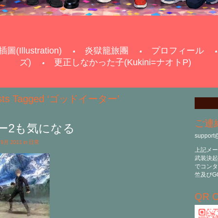
插圖(Illustration)
炎獄籠旅團
プロフィール
ズ)
更正しなかった子(Kukini=ナオトP)
sts Tagged ‘ゴッドイーター’
ご連
ー2も気になる
support
h 9月 2011 in
日常
上記メー
武装決起
でコンタ
竺及びG
QR C