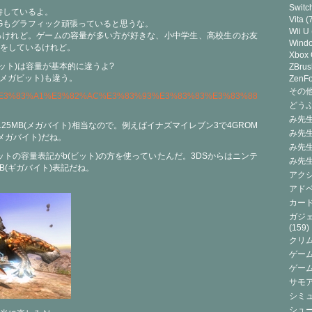
Switc
待しているよ。
Vita
(7
Gもグラフィック頑張っていると思うな。
Wii U
るけれど。ゲームの容量が多い方が好きな、小中学生、高校生のお友
Wind
をしているけれど。
Xbox
ビット)は容量が基本的に違うよ?
ZBrus
(メガビット)も違う。
ZenF
その他(
rg/wiki/%E3%83%A1%E3%82%AC%E3%83%93%E3%83%83%E3%83%88
どうぶ
み先生
125MB(メガバイト)相当なので。例えばイナズマイレブン3で4GROM
み先
(メガバイト)だね。
み先
ットの容量表記がb(ビット)の方を使っていたんだ。3DSからはニンテ
み先
B(ギガバイト)表記だね。
アクシ
アドベ
カード
ガジェ
(159)
クリ
ゲーム
ゲー
サモ
シミュ
シュー