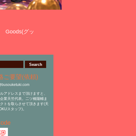
Goods(グッ
絡ご要望(依頼)
@busouketuki.com
ルアドレスまで頂けますと、
企業天竺代表。二ツ橋陽輔ま
クトを取らさせて頂きます(天
OKUスタッフ)。
ode