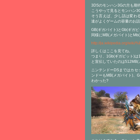
3DSのモンハン3Gの方も期
こうやって見るとモンハン3
そう言えば、少し話は変わ
達がよくゲームの容量のお話
GB(ギガバイト)とGb(ギガ
同様にMB(メガバイト)とMb
http://ja.wikipedia.o
詳しくはここを見てね。
つまり、1Gb(ギガビット)は
と宣伝していたのは512MB
ニンテンドーDSまではカセ
ンドーもMB(メガバイト)、G
わかった?