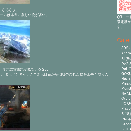
気になるなぁ。
ームは本当に欲しい物が多い。
QRコー
帯電話か
す。
Cate
3DS
(
Andr
BL(Bo
DAZ S
Doll
(
FF零式に雰囲気が似ているなぁ。
GOK
…。まぁバンダイナムコさんは昔から他社の売れた物を上手く取り入
Hexa
Minec
Monst
No Ma
Oculu
PC G
PlayS
R-1
RPG(A
Secon
STUD