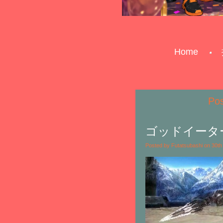
Home
Po
ゴッドイータ
Posted by Futatsubashi on 30t