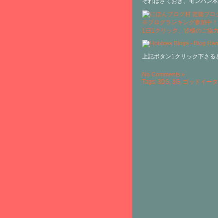
それはさておき、モンハン本
※ブログランキング参加中！
1日1クリック、皆様のご協
上記ボタン1クリック下さる
No Comments »
Tags:
3DS
,
3G
,
ゴッドイータ