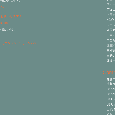
当に楽しみだ。
スポ
デュ
ドラク
力お願いします！
パズ
レーシ
と幸いです。
四五
日常
(
未分
ー
,
ニンテンドー
,
モンハン
漫畫
(
王權與自
自分
陳建
Com
陳建
決起Ni
38 An
38 An
38 An
38 An
白色情
より