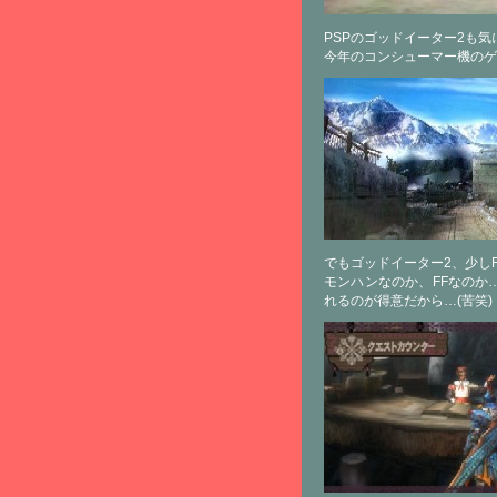
PSPのゴッドイーター2も
今年のコンシューマー機のゲ
でもゴッドイーター2、少し
モンハンなのか、FFなのか
れるのが得意だから…(苦笑)