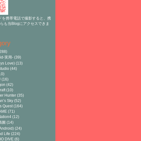
ドを携帯電話で撮影すると、携
らも当Blogにアクセスできま
gory
288)
oid-実用-
(39)
ys Love)
(13)
tudio
(44)
10)
U
(16)
gon
(42)
raft
(10)
er Hunter
(35)
n’s Sky
(52)
s Quest
(164)
AME
(71)
tation4
(12)
8插圖
(14)
ndroid)
(24)
d Life
(224)
IO DIVE
(6)