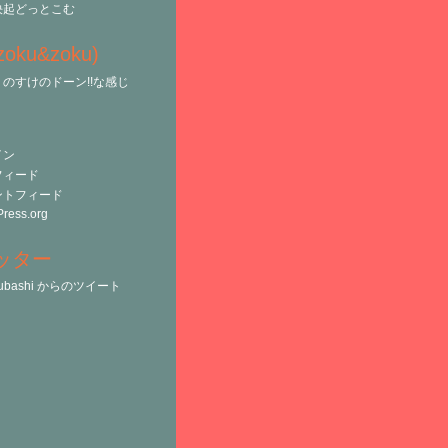
決起どっとこむ
(zoku&zoku)
のすけのドーン!!な感じ
イン
フィード
ントフィード
ress.org
ッター
tsubashi からのツイート