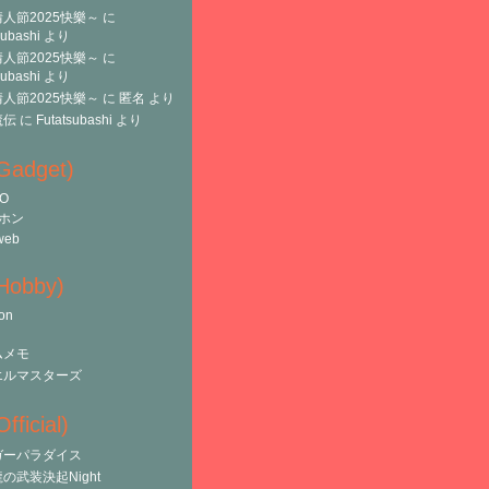
人節2025快樂～
に
subashi
より
人節2025快樂～
に
subashi
より
人節2025快樂～
に
匿名
より
魔伝
に
Futatsubashi
より
(Gadget)
O
ホン
web
(Hobby)
on
ムメモ
エルマスターズ
fficial)
ガーパラダイス
の武装決起Night