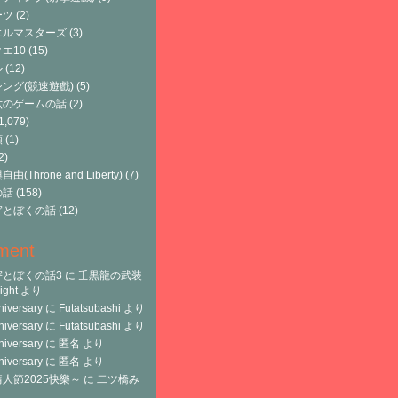
ーツ
(2)
エルマスターズ
(3)
エ10
(15)
ル
(12)
ング(競速遊戲)
(5)
六のゲームの話
(2)
1,079)
類
(1)
2)
由(Throne and Liberty)
(7)
の話
(158)
宇とぼくの話
(12)
ment
宇とぼくの話3
に
壬黒龍の武装
ght
より
niversary
に
Futatsubashi
より
niversary
に
Futatsubashi
より
niversary
に
匿名
より
niversary
に
匿名
より
人節2025快樂～
に
二ツ橋み