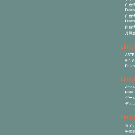
白色情
Futat
白色情
Futat
白色情
月風
Link
ASTR
eイヤ
Phile
Link
Amaz
Pixiv
ゲー
デュ
Link(O
タイ
壬黒龍