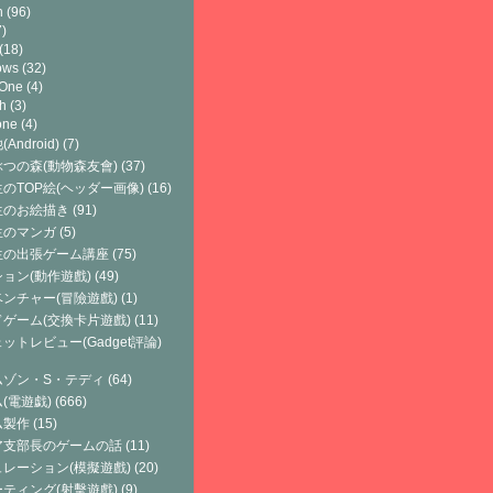
h
(96)
)
(18)
ows
(32)
 One
(4)
h
(3)
one
(4)
Android)
(7)
つの森(動物森友會)
(37)
のTOP絵(ヘッダー画像)
(16)
生のお絵描き
(91)
生のマンガ
(5)
生の出張ゲーム講座
(75)
ョン(動作遊戲)
(49)
ンチャー(冒險遊戲)
(1)
ゲーム(交換卡片遊戲)
(11)
ットレビュー(Gadget評論)
ムゾン・S・テディ
(64)
(電遊戯)
(666)
ム製作
(15)
ア支部長のゲームの話
(11)
レーション(模擬遊戲)
(20)
ティング(射擊遊戲)
(9)