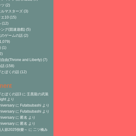
ーツ
(2)
エルマスターズ
(3)
エ10
(15)
ル
(12)
ング(競速遊戲)
(5)
六のゲームの話
(2)
1,079)
類
(1)
2)
由(Throne and Liberty)
(7)
の話
(158)
宇とぼくの話
(12)
ment
宇とぼくの話3
に
壬黒龍の武装
ght
より
niversary
に
Futatsubashi
より
niversary
に
Futatsubashi
より
niversary
に
匿名
より
niversary
に
匿名
より
人節2025快樂～
に
二ツ橋み