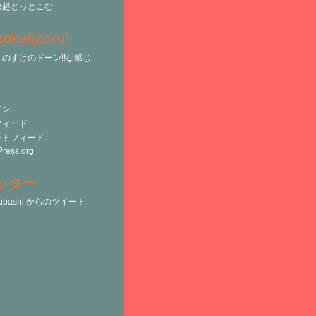
決起どっとこむ
(zoku&zoku)
のすけのドーン!!な感じ
イン
フィード
ントフィード
ress.org
ッター
tsubashi からのツイート