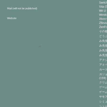
Switc
Vita
(7
Mail (will not be published)
Wii U
Wind
Website
Xbox
ZBrus
ZenF
その他(
どうぶ
み先生
み先
み先
み先
アクシ
アドベ
カード
ガジェ
(159)
クリ
ゲーム
ゲー
サモ
シミュ
シュー