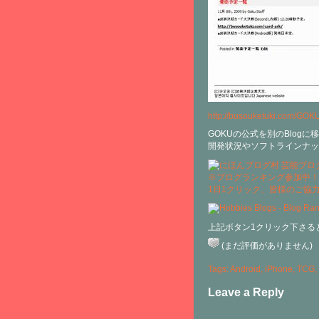
http://busouketuki.com/GOK
GOKUの公式を別のBlogに
開発状況やソフトラインナッ
※ブログランキング参加中！
1日1クリック、皆様のご協
上記ボタン1クリック下さる
(まだ評価がありません)
Tags:
Android
,
iPhone
,
TCG
,
Leave a Reply