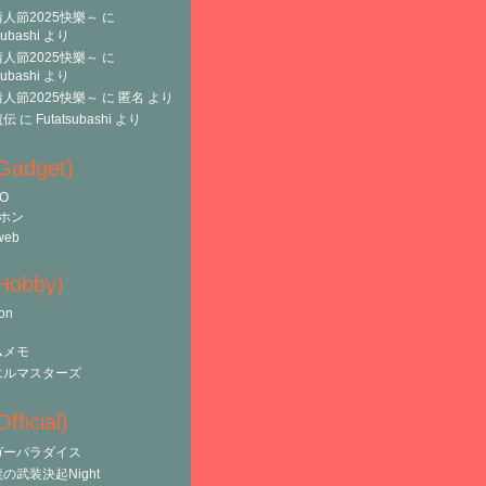
人節2025快樂～
に
subashi
より
人節2025快樂～
に
subashi
より
人節2025快樂～
に
匿名
より
魔伝
に
Futatsubashi
より
(Gadget)
O
ホン
web
(Hobby)
on
ムメモ
エルマスターズ
fficial)
ガーパラダイス
の武装決起Night