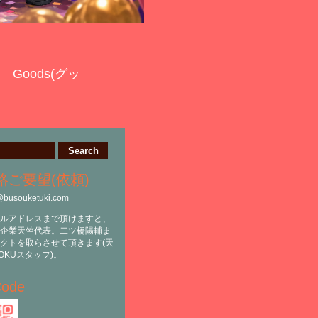
Goods(グッ
絡ご要望(依頼)
@busouketuki.com
ルアドレスまで頂けますと、
企業天竺代表。二ツ橋陽輔ま
クトを取らさせて頂きます(天
OKUスタッフ)。
ode