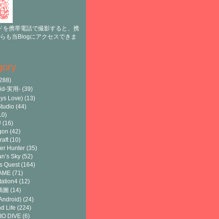
ドを携帯電話で撮影すると、携
らも当Blogにアクセスできま
gory
288)
oid-実用-
(39)
ys Love)
(13)
tudio
(44)
10)
U
(16)
gon
(42)
raft
(10)
er Hunter
(35)
n’s Sky
(52)
s Quest
(164)
AME
(71)
tation4
(12)
8插圖
(14)
ndroid)
(24)
d Life
(224)
IO DIVE
(6)