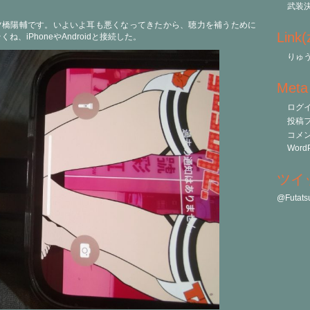
武装
ツ橋陽輔です。いよいよ耳も悪くなってきたから、聴力を補うために
Link
、iPhoneやAndroidと接続した。
りゅう
Meta
ログ
投稿
コメ
WordP
ツイ
@Futa