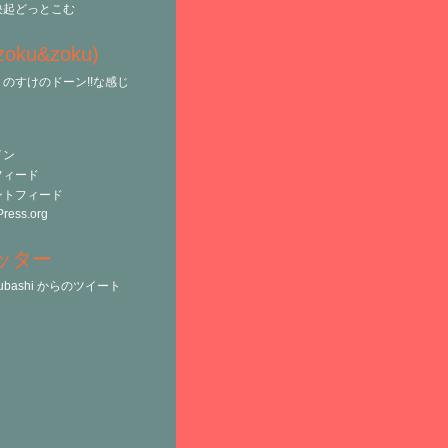
決起どっとこむ
(zoku&zoku)
のすけのドーン!!な感じ
イン
フィード
ントフィード
ress.org
ッター
tsubashi からのツイート