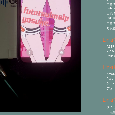
白色情
Futat
白色情
Futat
白色情
月風
Link
ASTR
eイヤ
Phile
Link
Amaz
Pixiv
ゲー
デュ
Link(O
タイ
壬黒龍