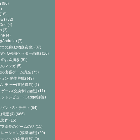
h
(96)
)
(18)
ows
(32)
 One
(4)
h
(3)
one
(4)
Android)
(7)
つの森(動物森友會)
(37)
のTOP絵(ヘッダー画像)
(16)
生のお絵描き
(91)
生のマンガ
(5)
生の出張ゲーム講座
(75)
ョン(動作遊戲)
(49)
ンチャー(冒險遊戲)
(1)
ゲーム(交換卡片遊戲)
(11)
ットレビュー(Gadget評論)
ムゾン・S・テディ
(64)
(電遊戯)
(666)
ム製作
(15)
ア支部長のゲームの話
(11)
レーション(模擬遊戲)
(20)
ティング(射擊遊戲)
(9)