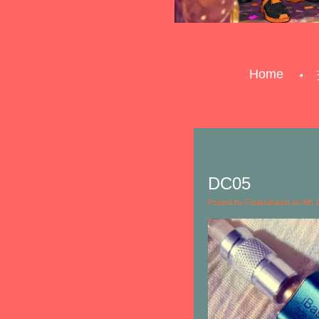
Home
DC05
Posted by Futatsubashi on 6th