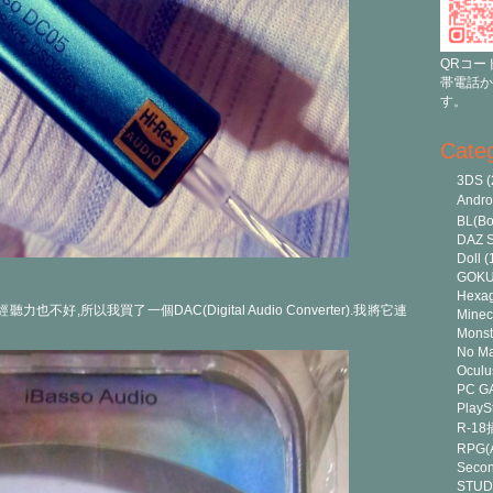
QRコー
帯電話か
す。
Cate
3DS
(
Andr
BL(Bo
DAZ S
Doll
(
GOK
Hexa
不好,所以我買了一個DAC(Digital Audio Converter).我將它連
Minec
Monst
No Ma
Oculu
PC G
PlayS
R-1
RPG(A
Secon
STUD