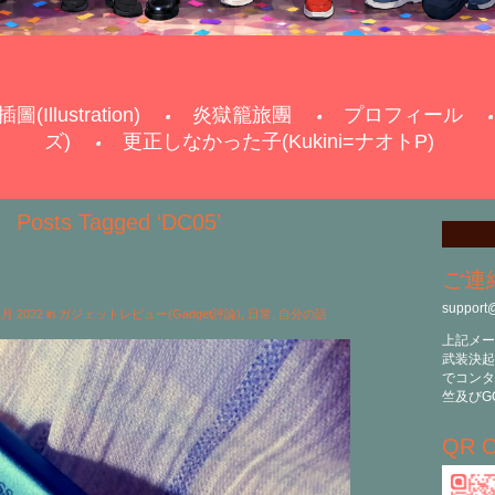
插圖(Illustration)
炎獄籠旅團
プロフィール
ズ)
更正しなかった子(Kukini=ナオトP)
Posts Tagged ‘DC05’
ご連
support
 1月 2022 in
ガジェットレビュー(Gadget評論)
,
日常
,
自分の話
上記メー
武装決起
でコンタ
竺及びG
QR C