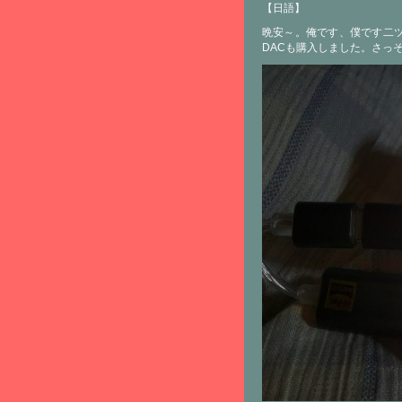
【日語】
晩安～。俺です、僕です二
DACも購入しました。さっそくね