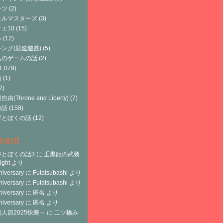
ーツ
(2)
エルマスターズ
(3)
エ10
(15)
ル
(12)
ング(競速遊戲)
(5)
六のゲームの話
(2)
1,079)
類
(1)
2)
由(Throne and Liberty)
(7)
の話
(158)
宇とぼくの話
(12)
ment
宇とぼくの話3
に
壬黒龍の武装
ght
より
niversary
に
Futatsubashi
より
niversary
に
Futatsubashi
より
niversary
に
匿名
より
niversary
に
匿名
より
人節2025快樂～
に
二ツ橋み