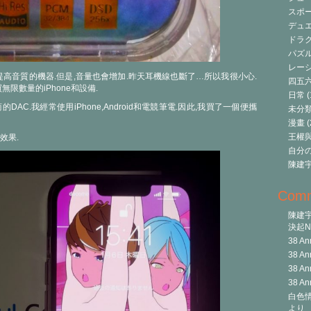
スポ
デュ
ドラク
パズ
レーシ
提高音質的機器.但是,音量也會增加.昨天耳機線也斷了…所以我很小心.
四五
限數量的iPhone和設備.
日常
(
AC.我經常使用iPhone,Android和電競筆電.因此,我買了一個便攜
未分
漫畫
(
王權與自
效果.
自分
陳建
Com
陳建
決起Ni
38 An
38 An
38 An
38 An
白色情
より