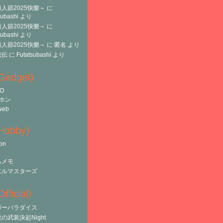
人節2025快樂～
に
subashi
より
人節2025快樂～
に
subashi
より
人節2025快樂～
に
匿名
より
魔伝
に
Futatsubashi
より
(Gadget)
O
ホン
web
(Hobby)
on
ムメモ
エルマスターズ
fficial)
ガーパラダイス
の武装決起Night