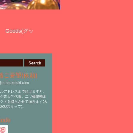
Goods(グッ
絡ご要望(依頼)
@busouketuki.com
ルアドレスまで頂けますと、
企業天竺代表。二ツ橋陽輔ま
クトを取らさせて頂きます(天
OKUスタッフ)。
ode