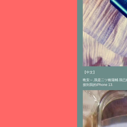
【中文】
晩安～,我是二ツ橋陽輔.我已經聽力也
接到我的iPhone 13.