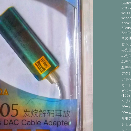
Switc
Vita
(7
Wii U
Wind
Xbox
ZBrus
ZenF
その他(
どうぶ
み先生
み先
み先
み先
アクシ
アドベ
カード
ガジェ
(159)
クリ
ゲーム
ゲー
サモ
シミュ
シュー