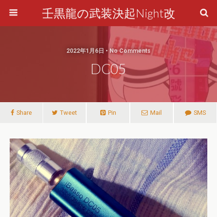
壬黒龍の武装決起Night改
2022年1月6日 • No Comments
DC05
Share
Tweet
Pin
Mail
SMS