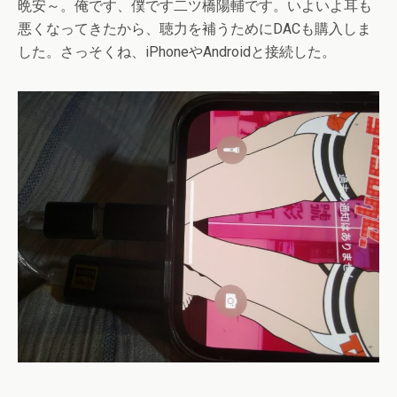
晩安～。俺です、僕です二ツ橋陽輔です。いよいよ耳も
悪くなってきたから、聴力を補うためにDACも購入しま
した。さっそくね、iPhoneやAndroidと接続した。