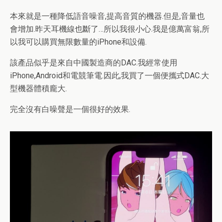
本來就是一種降低語音噪音,提高音質的機器.但是,音量也
會增加.昨天耳機線也斷了…所以我很小心.我是億萬富翁,所
以我可以購買無限數量的iPhone和設備.
該產品似乎是來自中國製造商的DAC.我經常使用
iPhone,Android和電競筆電.因此,我買了一個便攜式DAC.大
型機器體積龐大.
完全沒有白噪聲是一個很好的效果.