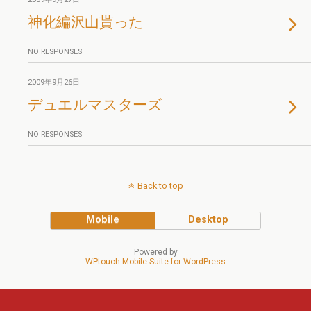
神化編沢山貰った
NO RESPONSES
2009年9月26日
デュエルマスターズ
NO RESPONSES
Back to top
Mobile
Desktop
Powered by
WPtouch Mobile Suite for WordPress