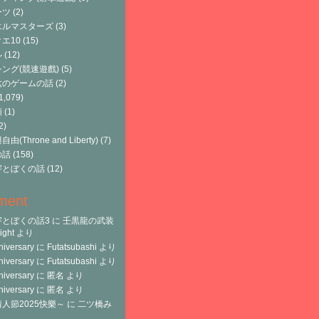
ーツ
(2)
エルマスターズ
(3)
エ10
(15)
ル
(12)
ング(競速遊戲)
(5)
六のゲームの話
(2)
1,079)
類
(1)
2)
由(Throne and Liberty)
(7)
の話
(158)
宇とぼくの話
(12)
ment
宇とぼくの話3
に
壬黒龍の武装
ght
より
niversary
に
Futatsubashi
より
niversary
に
Futatsubashi
より
niversary
に
匿名
より
niversary
に
匿名
より
人節2025快樂～
に
二ツ橋み