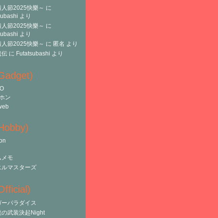
人節2025快樂～
に
subashi
より
人節2025快樂～
に
subashi
より
人節2025快樂～
に
匿名
より
魔伝
に
Futatsubashi
より
(Gadget)
O
ホン
web
(Hobby)
on
ムメモ
エルマスターズ
fficial)
ガーパラダイス
の武装決起Night