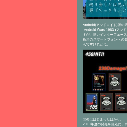
Android(アンドロイド)
-Android Wars 19
すが、良いインターフェース
折角のスマートフォンへの
んですけれどね。
開発ははじまったばかり。
2010年度の発売を目処に