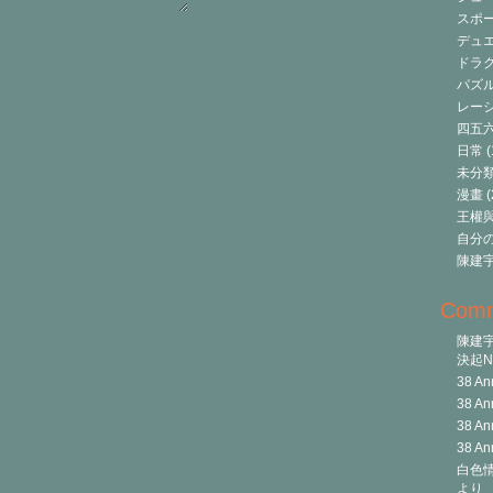
スポ
デュ
ドラク
パズ
レーシ
四五
日常
(
未分
漫畫
(
王權與自
自分
陳建
Com
陳建
決起Ni
38 An
38 An
38 An
38 An
白色情
より