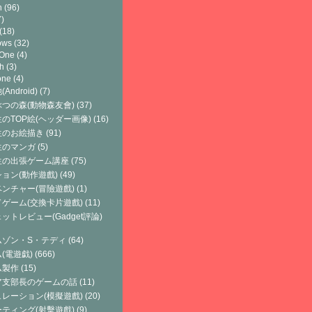
h
(96)
)
(18)
ows
(32)
 One
(4)
h
(3)
one
(4)
Android)
(7)
つの森(動物森友會)
(37)
のTOP絵(ヘッダー画像)
(16)
生のお絵描き
(91)
生のマンガ
(5)
生の出張ゲーム講座
(75)
ョン(動作遊戲)
(49)
ンチャー(冒險遊戲)
(1)
ゲーム(交換卡片遊戲)
(11)
ットレビュー(Gadget評論)
ムゾン・S・テディ
(64)
(電遊戯)
(666)
ム製作
(15)
ア支部長のゲームの話
(11)
レーション(模擬遊戲)
(20)
ティング(射擊遊戲)
(9)