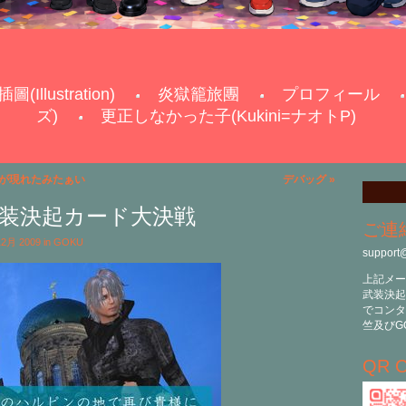
插圖(Illustration)
炎獄籠旅團
プロフィール
ズ)
更正しなかった子(Kukini=ナオトP)
が現れたみたぁい
デバッグ
»
版の武装決起カード大決戦
ご連
 12月 2009 in
GOKU
support
上記メー
武装決起
でコンタ
竺及びG
QR C