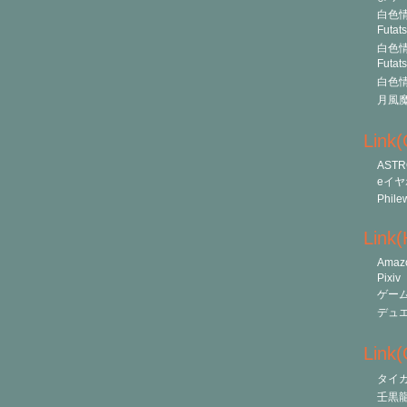
白色情
Futat
白色情
Futat
白色情
月風
Link
ASTR
eイヤ
Phile
Link
Amaz
Pixiv
ゲー
デュ
Link(O
タイ
壬黒龍