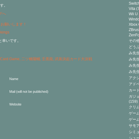
Switc
す。
Vita
(7
Wii U
Wind
力お願いします！
Xbox
ZBrus
ZenF
と幸いです。
その他(
どうぶ
み先生
 Card Game
,
二ツ橋陽輔
,
壬黒龍
,
武装決起カード大決戦
み先
み先
み先
アクシ
Name
アドベ
カード
Mail (will not be published)
ガジェ
(159)
Website
クリ
ゲーム
ゲー
サモ
シミュ
シュー