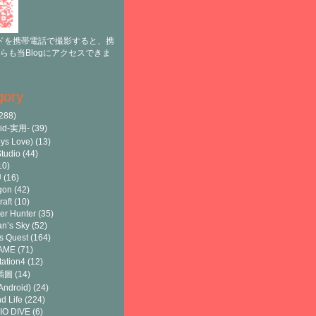
ドを携帯電話で撮影すると、携
らも当Blogにアクセスできま
gory
288)
oid-実用-
(39)
ys Love)
(13)
tudio
(44)
10)
U
(16)
gon
(42)
raft
(10)
er Hunter
(35)
n’s Sky
(52)
s Quest
(164)
AME
(71)
tation4
(12)
8插圖
(14)
ndroid)
(24)
d Life
(224)
IO DIVE
(6)