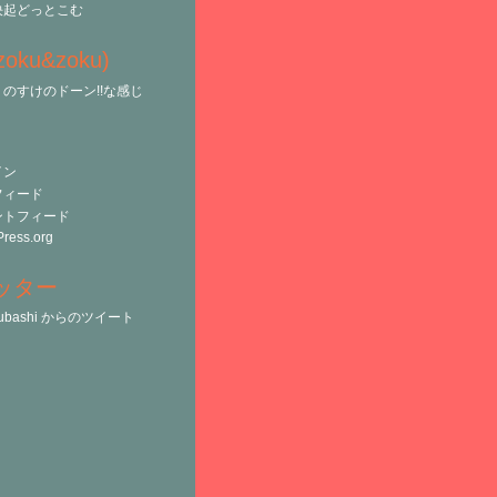
決起どっとこむ
(zoku&zoku)
のすけのドーン!!な感じ
イン
フィード
ントフィード
ress.org
ッター
tsubashi からのツイート