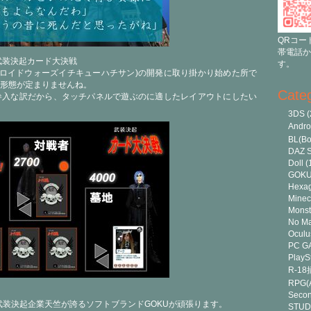
QRコー
帯電話か
版の武装決起カード大決戦
す。
83-(アンドロイドウォーズイチキューハチサン)の開発に取り掛かり始めた所で
形態が定まりませんね。
Cate
参入な訳だから、タッチパネルで遊ぶのに適したレイアウトにしたい
3DS
(
Andr
BL(Bo
DAZ S
Doll
(
GOK
Hexa
Minec
Monst
No Ma
Oculu
PC G
PlayS
R-1
RPG(A
Secon
、武装決起企業天竺が誇るソフトブランドGOKUが頑張ります。
STUD