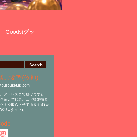
Goods(グッ
絡ご要望(依頼)
@busouketuki.com
ルアドレスまで頂けますと、
企業天竺代表。二ツ橋陽輔ま
クトを取らさせて頂きます(天
OKUスタッフ)。
ode