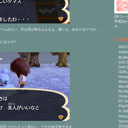
QRコー
帯電話か
す。
ームみたい。沢山雪が降るもんなぁ、森にも。ゆきだるママか…。
Cate
だるママ?
3DS
(
Andr
BL(Bo
DAZ S
Doll
(
GOK
Hexa
Minec
Monst
No Ma
Oculu
PC G
PlayS
R-1
RPG(A
Secon
STUD
詞言うからチョト切ない。ウチの幼児達大泣き。