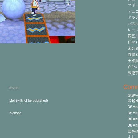
スポ
デュ
ドラク
パズ
レーシ
四五
日常
(
未分
漫畫
(
王權與自
自分
陳建
Com
Name
陳建
Mail (will not be published)
決起Ni
38 An
38 An
Website
38 An
38 An
白色情
より