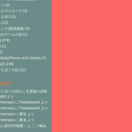
ーツ
(2)
エルマスターズ
(3)
エ10
(15)
ル
(12)
ング(競速遊戲)
(5)
六のゲームの話
(2)
1,079)
類
(1)
2)
由(Throne and Liberty)
(7)
の話
(158)
宇とぼくの話
(12)
ment
宇とぼくの話3
に
壬黒龍の武装
ght
より
niversary
に
Futatsubashi
より
niversary
に
Futatsubashi
より
niversary
に
匿名
より
niversary
に
匿名
より
人節2025快樂～
に
二ツ橋み