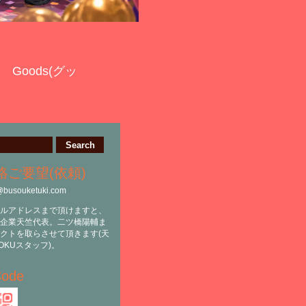
Goods(グッ
絡ご要望(依頼)
@busouketuki.com
ルアドレスまで頂けますと、
企業天竺代表。二ツ橋陽輔ま
クトを取らさせて頂きます(天
OKUスタッフ)。
ode