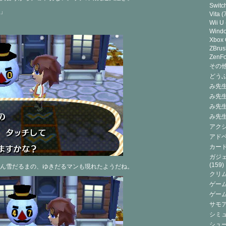
Switc
」
Vita
(7
Wii U
Wind
Xbox
ZBrus
ZenF
その他(
どうぶ
み先生
み先
み先
み先
アクシ
アドベ
カード
ガジェ
(159)
ん雪だるまの、ゆきだるマンも現れたようだね。
クリ
ゲーム
ゲー
サモ
シミュ
シュー