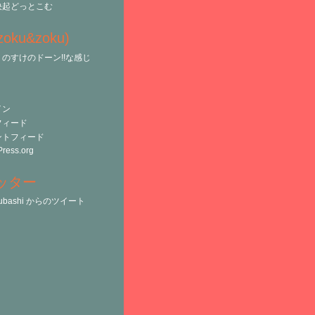
決起どっとこむ
(zoku&zoku)
のすけのドーン!!な感じ
イン
フィード
ントフィード
ress.org
ッター
tsubashi からのツイート