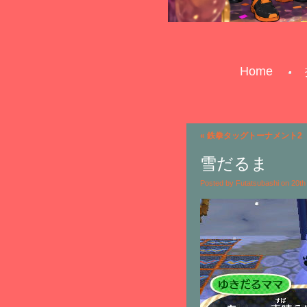
Home
«
鉄拳タッグトーナメント2
雪だるま
Posted by Futatsubashi on 20t