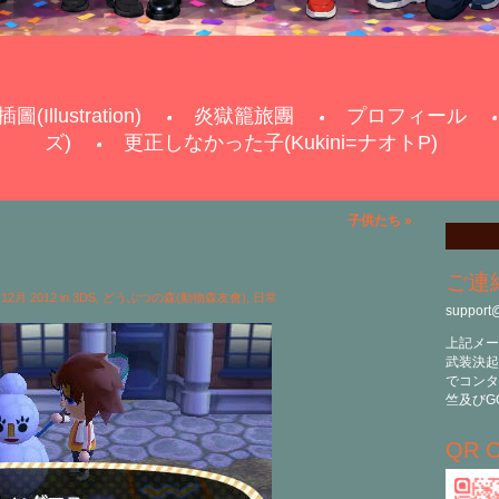
插圖(Illustration)
炎獄籠旅團
プロフィール
ズ)
更正しなかった子(Kukini=ナオトP)
子供たち
»
ご連
h 12月 2012 in
3DS
,
どうぶつの森(動物森友會)
,
日常
support
上記メー
武装決起
でコンタ
竺及びG
QR C