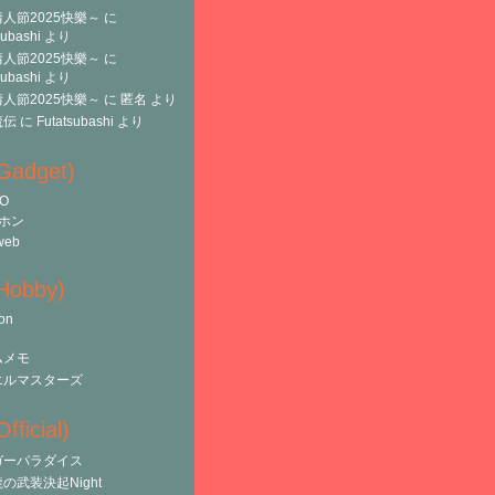
人節2025快樂～
に
subashi
より
人節2025快樂～
に
subashi
より
人節2025快樂～
に
匿名
より
魔伝
に
Futatsubashi
より
(Gadget)
O
ホン
web
(Hobby)
on
ムメモ
エルマスターズ
fficial)
ガーパラダイス
の武装決起Night