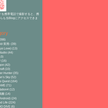
ドを携帯電話で撮影すると、携
らも当Blogにアクセスできま
gory
288)
oid-実用-
(39)
ys Love)
(13)
tudio
(44)
10)
U
(16)
gon
(42)
raft
(10)
er Hunter
(35)
n’s Sky
(52)
s Quest
(164)
AME
(71)
tation4
(12)
8插圖
(14)
ndroid)
(24)
d Life
(224)
IO DIVE
(6)