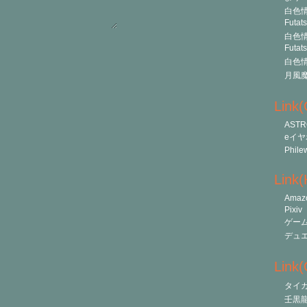
白色情
Futat
白色情
Futat
白色情
月風
Link
ASTR
eイヤ
Phile
Link
Amaz
Pixiv
ゲー
デュ
Link(O
タイ
壬黒龍