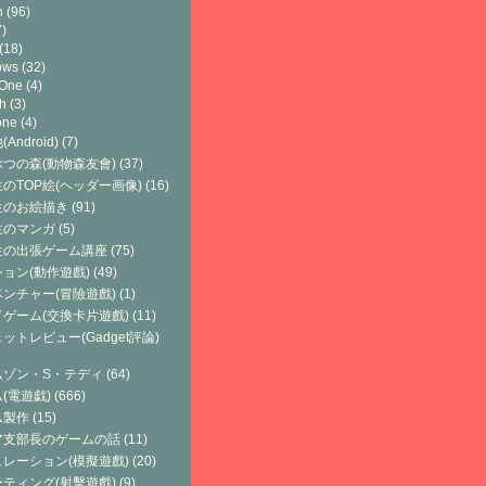
h
(96)
)
(18)
ows
(32)
 One
(4)
h
(3)
one
(4)
Android)
(7)
つの森(動物森友會)
(37)
のTOP絵(ヘッダー画像)
(16)
生のお絵描き
(91)
生のマンガ
(5)
生の出張ゲーム講座
(75)
ョン(動作遊戲)
(49)
ンチャー(冒險遊戲)
(1)
ゲーム(交換卡片遊戲)
(11)
ットレビュー(Gadget評論)
ムゾン・S・テディ
(64)
(電遊戯)
(666)
ム製作
(15)
ア支部長のゲームの話
(11)
レーション(模擬遊戲)
(20)
ティング(射擊遊戲)
(9)