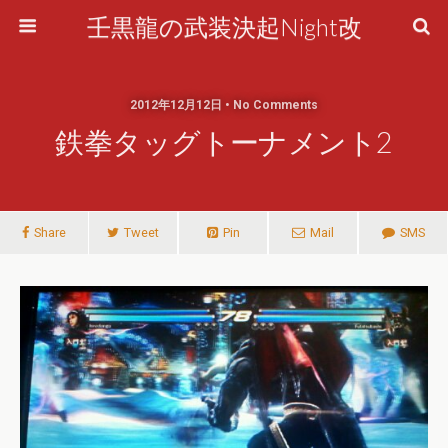
壬黒龍の武装決起Night改
2012年12月12日 • No Comments
鉄拳タッグトーナメント2
Share
Tweet
Pin
Mail
SMS