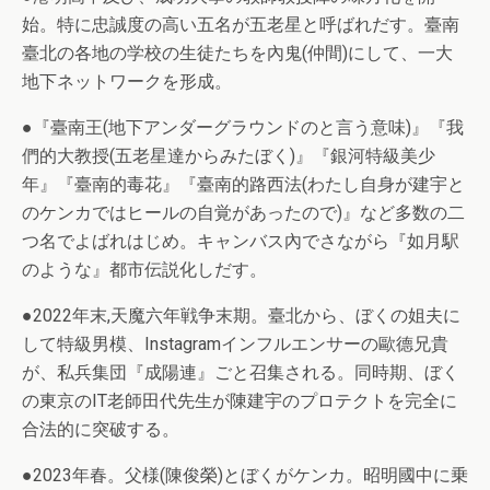
始。特に忠誠度の高い五名が五老星と呼ばれだす。臺南
臺北の各地の学校の生徒たちを內鬼(仲間)にして、一大
地下ネットワークを形成。
●『臺南王(地下アンダーグラウンドのと言う意味)』『我
們的大教授(五老星達からみたぼく)』『銀河特級美少
年』『臺南的毒花』『臺南的路西法(わたし自身が建宇と
のケンカではヒールの自覚があったので)』など多数の二
つ名でよばれはじめ。キャンバス內でさながら『如月駅
のような』都市伝説化しだす。
●2022年末,天魔六年戦争末期。臺北から、ぼくの姐夫に
して特級男模、Instagramインフルエンサーの歐德兄貴
が、私兵集団『成陽連』ごと召集される。同時期、ぼく
の東京のIT老師田代先生が陳建宇のプロテクトを完全に
合法的に突破する。
●2023年春。父様(陳俊榮)とぼくがケンカ。昭明國中に乗