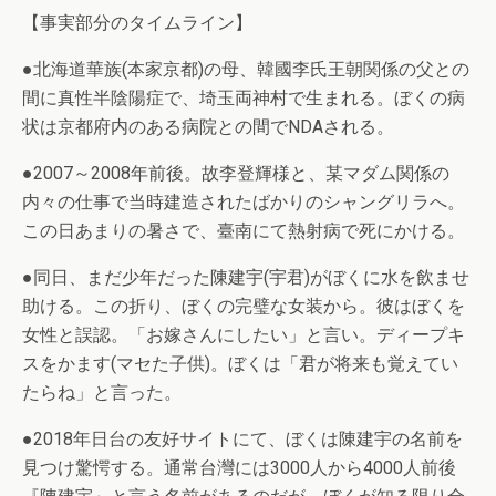
【事実部分のタイムライン】
●北海道華族(本家京都)の母、韓國李氏王朝関係の父との
間に真性半陰陽症で、埼玉両神村で生まれる。ぼくの病
状は京都府内のある病院との間でNDAされる。
●2007～2008年前後。故李登輝様と、某マダム関係の
内々の仕事で当時建造されたばかりのシャングリラへ。
この日あまりの暑さで、臺南にて熱射病で死にかける。
●同日、まだ少年だった陳建宇(宇君)がぼくに水を飲ませ
助ける。この折り、ぼくの完璧な女装から。彼はぼくを
女性と誤認。「お嫁さんにしたい」と言い。ディープキ
スをかます(マセた子供)。ぼくは「君が将来も覚えてい
たらね」と言った。
●2018年日台の友好サイトにて、ぼくは陳建宇の名前を
見つけ驚愕する。通常台灣には3000人から4000人前後