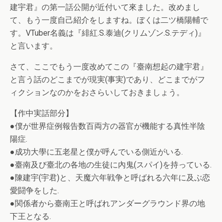
建宇君』の第一話公開が近付いて來ました。改めまし
て、もう一度自己紹介をしますね。ぼくは二ツ橋陽輔で
す。VTuber名義は『緋紅.S.泰迪(クリムゾン.S.テディ)』
と言います。
さて、ここでもう一度改めてこの『臺南想起の建宇君』
と言う話のどこまでが現実(事実)であり、どこまでがフ
ィクションなのかをおさらいしておきましょう。
【作中実話部分】
●僕が世界症例報告数百両方の器官が機能する真性半陰
陽症.
●成功大學に五老星と僕が呼んでいる側近がいる.
●臺南及び臺北の各地の生徒に內鬼(スパイ)を持っている.
●陳建宇(宇君)と、天魔六年戦争と呼ばれる六年に及ぶ恋
愛闘争をした.
●関係者から臺南王と呼ばれアンダーグラウンド界の地
下王となる.