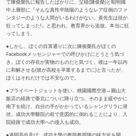
て陳俊榮氏に報告したばかりに、父様(陳俊榮)と昭明國
中上層部に『そんな真性半陰陽のようなレア症例のファ
ンタジーのような人間がいるわけがない。黃先生は頭が
狂ってしまった!』と思われ、教育界から追放。本当に狂
ってしまう。
●しかし、ぼくの目算通りに次に陳俊榮氏がぼくの
Facebookメッセンジャーでの呼びかけにとうとう気づ
き。ぼくの存在が実物のものだと気づく。彼は一年以内
に和解させる(彼が高校を卒業するまでに)と言ったが、
ぼくはそれだけでは不安なので。
●プライベートジェットを使い、桃園國際空港→圓山大
飯店の経路で臺北についに降り立つ。そのまま緩やかに
南下を続け、自分の手がかかっているシャングリラに潜
伏。成功大學醫院の前で意図的に倒れることにより、入
院経路で成功大學への侵入も成功。
●港明高中及び、成功大學の教師教授陣の味方化を開