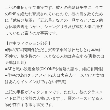
上記の事柄が全て事実です。彼との恋愛闘争中に、全て
のSNSを絶たれ警戒されていたので。彼の目を欺くため
に『武装頭脳軍』『五老星』などの一見するとアニメ的
な比喩表現をつかい、シャングリラ及び成功大學に潜伏
していたと言うのが事実です。
【作中フィクション部分】
●敵の某軍閥関係(ただし実際某軍閥はわたしとは本当に
不仲で、敵少将のベースとなる人物は存在する(実物の出
身地は四川)
●SFと戦い設定全般(CK-ONEや輪廻の話や、緋紅君関係)
●作中の彼のクラスメイト2人は実在人ベースだけど実物
はあんなイケメン顔ではない(苦笑)
上記の事柄がフィクションです。ただし、彼のクラスメ
イトに同じ名前の人物はいますし。羅のベースとなる人
物が存在する事は事実です。