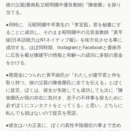
彼の父親(臺南私立昭明國中優良教師)『陳俊榮』を探り
当てる。
●同時に、元昭明國中卒業生の『李宜茹』君を秘書にす
ることに成功し。そのまま昭明國中の元音楽教師『黃芊
綾(日本語能力はN1ネイティブ級)』を味方化させる事に
成功する。ほぼ同時期、InstagramとFacebookと臺南市
に広告を載せ陳建宇の情報と和解への成功に多額の賞金
をかける。
●懸賞金につられた黃芊綾氏が『わたしが建宇君と仲を
取り持つ。彼の父親の陳俊榮氏に全てを伝える』とぼく
に提言。ぼくは、彼女が失敗しても成功しても次に『陳
俊榮氏が我の存在に気付き、息子の不祥事を探るために
必ずぼくにコンタクトをとってくる』と思い。どちらに
転んでも損はないので提言を受諾。
●彼女はバカ正直に、ぼくの真性半陰陽症の事まで含め