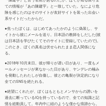
『陳建宇』と言う名前があるのだが、ぼくが知る限り全
ての情報が『あの陳建宇』と一致していた。なにより危
険を感じたのはそのサイトが友好サイトを装った出会い
系サイトだったからだ。
●焦ったぼくは、はじめてあったかのように偽装し、サ
イトから彼にメールを送り。日本語の教師をしだした(彼
は日本語を学びたくてそのサイトに登録していたので)。
このとき、ぼくの真名は伏せられたまま恋人関係にな
る。
●2018年10月末日。彼が帰りが遅い日があり、一度もメ
ールメッセージが來なかった日があり、ヤンデレの極み
を発動したわたしが自傷し。彼との亀裂が決定的になり
全てのSNSを絶たれる。
●絶望にくれたが、ぼくはもともとメンサからの誘いを
過去に断っているIQを持っているので、全ての知識と記
憶を総動員して。年内中に紐のような僅かな痕跡から。