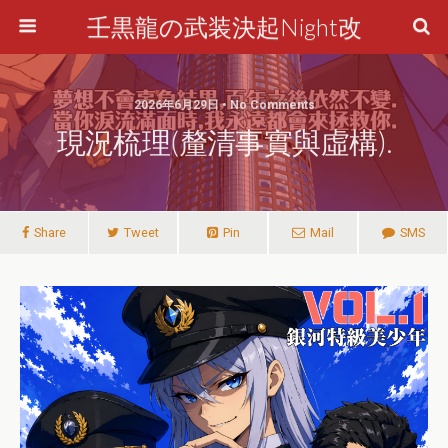
壬黒龍の武装決起Night改
2026年6月29日 • No Comments
現況梳理(釐清事實與虛構).
Share
Tweet
Pin
Mail
SMS