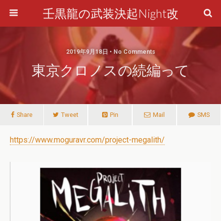
壬黒龍の武装決起Night改
2019年9月18日 • No Comments
東京クロノスの続編って
Share
Tweet
Pin
Mail
SMS
https://www.moguravr.com/project-megalith/