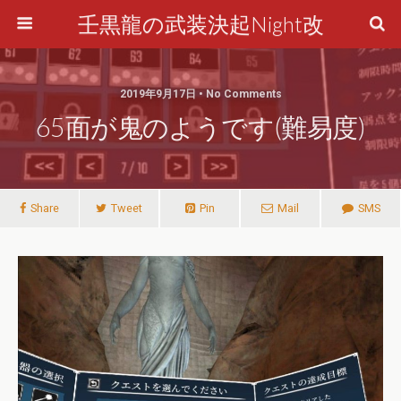
壬黒龍の武装決起Night改
2019年9月17日 • No Comments
65面が鬼のようです(難易度)
Share
Tweet
Pin
Mail
SMS