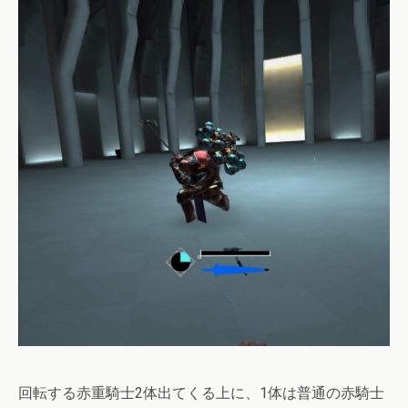
回転する赤重騎士2体出てくる上に、1体は普通の赤騎士