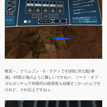
晩安～。クリムゾン・S・テディです(緋紅.S(七能).泰
迪)。65面が鬼のように難しいですねー、ソード・オブ・
ガルガンチュア40面代の絶望度も結構すごかったんです
けれど、それ以上ですねぇ。