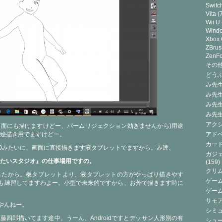
Switc
Vita
(7
Wii U
Wind
Xbox
ZBrus
ZenF
その他(
どうぶ
み先生
み先
み先
み先
アクシ
ト(画面にも描けますけどー、パームリジェクション効きませんから)用途
絵描き用でますけどー。
アドベ
カード
npad S 8.0みたいに、画面に直接描きます液タブレットでますから。み達、
ガジェ
たいスタジオ』の仕事場用ですの。
(159)
クリ
8.0でしたから。板タブレットより、液タブレットの方がやっぱり描きやす
ゲーム
okでも練習してますわよー。小型で未来的ですから、お外で描きます時に
ゲー
サモ
のやんねー。
シミュ
用に、厚藤四郎描いてます途中。うーん、Androidですとデッサン人形別の有
シュー