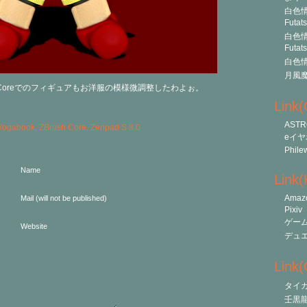
白色情
Futat
白色情
Futat
白色情
月風
h Coreでのフィギュアもお洋服の模様微調整したわよぉ。
Link
ASTR
Yogabook
,
ZBrush Core
,
Zenpad S 8.0
eイヤ
Phile
Name
Link
Amaz
Mail (will not be published)
Pixiv
ゲー
Website
デュ
Link(O
タイ
壬黒龍