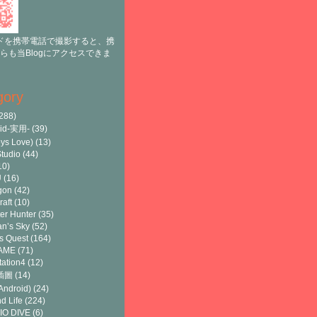
ドを携帯電話で撮影すると、携
らも当Blogにアクセスできま
gory
288)
oid-実用-
(39)
ys Love)
(13)
tudio
(44)
10)
U
(16)
gon
(42)
raft
(10)
er Hunter
(35)
n’s Sky
(52)
s Quest
(164)
AME
(71)
tation4
(12)
8插圖
(14)
ndroid)
(24)
d Life
(224)
IO DIVE
(6)