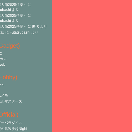
人節2025快樂～
に
subashi
より
人節2025快樂～
に
subashi
より
人節2025快樂～
に
匿名
より
魔伝
に
Futatsubashi
より
(Gadget)
O
ホン
web
(Hobby)
on
ムメモ
エルマスターズ
fficial)
ガーパラダイス
の武装決起Night