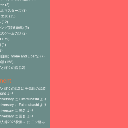
ーツ
(2)
エルマスターズ
(3)
エ10
(15)
ル
(12)
ング(競速遊戲)
(5)
六のゲームの話
(2)
1,079)
類
(1)
2)
由(Throne and Liberty)
(7)
の話
(158)
宇とぼくの話
(12)
ment
宇とぼくの話3
に
壬黒龍の武装
ght
より
niversary
に
Futatsubashi
より
niversary
に
Futatsubashi
より
niversary
に
匿名
より
niversary
に
匿名
より
人節2025快樂～
に
二ツ橋み