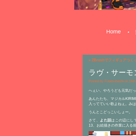
Home
«
ZBrushでフィギュアつく
ラヴ・サーモン
Posted by Futatsubashi on 16t
へぇい、やろうども元気だっ
あんたたち、マジカルKIR
入ってていい歌よねぇ。みは
うんとこどっこいしょー。
さて、
よた話
はこの辺にして。
13、お絵描きの作業に入る前にみ