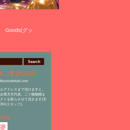
Goods(グッ
絡ご要望(依頼)
@busouketuki.com
ルアドレスまで頂けますと、
企業天竺代表。二ツ橋陽輔ま
クトを取らさせて頂きます(天
OKUスタッフ)。
ode