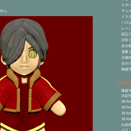
スポ
ねぇ。
デュ
ドラク
パズ
レーシ
四五
日常
(
未分
漫畫
(
王權與自
自分
陳建
Com
陳建
決起Ni
38 An
38 An
38 An
38 An
白色情
より