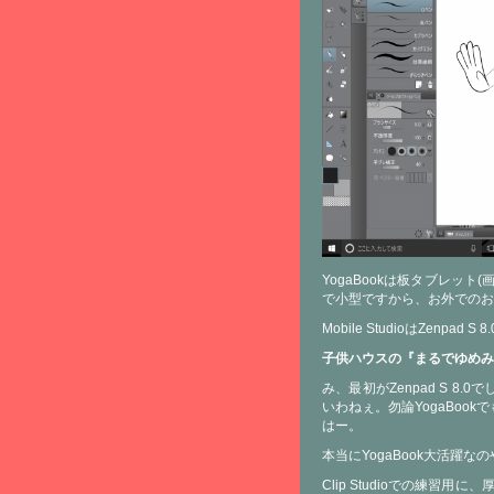
YogaBookは板タブレッ
で小型ですから、お外でのお
Mobile StudioはZe
子供ハウスの『まるでゆめみ
み、最初がZenpad S 
いわねぇ。勿論YogaBo
はー。
本当にYogaBook大活躍な
Clip Studioでの練習