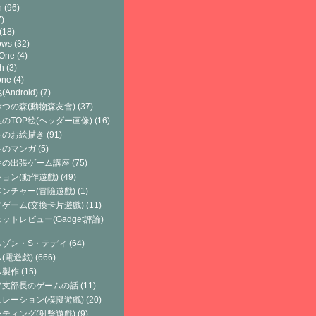
h
(96)
)
(18)
ows
(32)
 One
(4)
h
(3)
one
(4)
Android)
(7)
つの森(動物森友會)
(37)
のTOP絵(ヘッダー画像)
(16)
生のお絵描き
(91)
生のマンガ
(5)
生の出張ゲーム講座
(75)
ョン(動作遊戲)
(49)
ンチャー(冒險遊戲)
(1)
ゲーム(交換卡片遊戲)
(11)
ットレビュー(Gadget評論)
ムゾン・S・テディ
(64)
(電遊戯)
(666)
ム製作
(15)
ア支部長のゲームの話
(11)
レーション(模擬遊戲)
(20)
ティング(射擊遊戲)
(9)