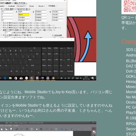
QRコー
帯電話か
す。
Cate
3DS
(
Andr
BL(Bo
DAZ S
Doll
(
GOK
Hexa
Minec
じようにね、Mobile StudioでもJoy to Key言います。パソコン用じ
Monst
ン設定出来ますソフトでね。
No Ma
Oculu
コンをMobile Studioでも使えるように設定していきますのやんね
PC G
すけどもー、いつものお利口さんの男の子友達、くさちゃんと、へん
PlayS
ていきますのやんねー。
R-1
RPG(A
Secon
STUD