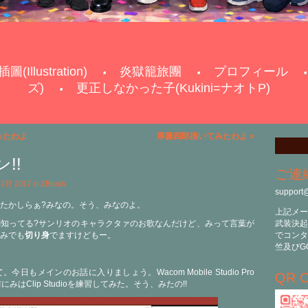
插圖(Illustration)
炎獄籠旅團
プロフィール
ズ)
更正しなかった子(Kukini=ナオトP)
ったわよ
厚藤四郎描いてみたわよ
»
!!
ご連
h 7月 2017 in
ZBrush
support
たかしらぁ?みなの。そう、みなのよ。
上記メー
IMI知ってる?サンリオのキャラクタァのお歌なんだけど、みって言葉が
武装決起
みでも
切り身
でますけどもー。
でコンタ
竺及びG
今日もメインのお話に入りましょう。Wacom Mobile Studio Pro
QR C
はClip Studioを練習してみた。そう、みたの!!