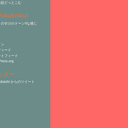
決起どっとこむ
(zoku&zoku)
のすけのドーン!!な感じ
イン
フィード
ントフィード
ress.org
ッター
tsubashi からのツイート