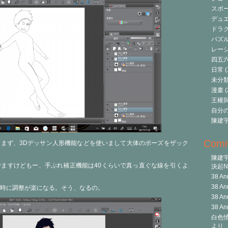
スポ
デュ
ドラク
パズ
レーシ
四五
日常
(
未分
漫畫
(
王權與自
自分
陳建
Com
けどもー。まず、3Dデッサン人形機能などを使いまして大体のポーズをザック
陳建
ますけどもー、手ぶれ補正機能は40くらいで真っ直ぐな線を引くよ
決起Ni
38 An
38 An
時に調整が楽になる。そう、なるの。
38 An
38 An
白色情
より