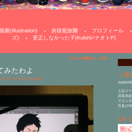
插圖(Illustration)
炎獄籠旅團
プロフィール
ズ)
更正しなかった子(Kukini=ナオトP)
『ボルク姫様来る』の巻
»
てみたわよ
ご連
h 7月 2017 in
み先生のお絵描き
support
上記メー
武装決起
でコンタ
竺及びG
QR C