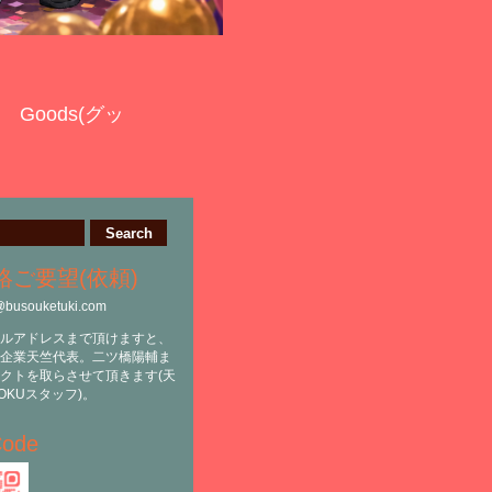
Goods(グッ
絡ご要望(依頼)
@busouketuki.com
ルアドレスまで頂けますと、
企業天竺代表。二ツ橋陽輔ま
クトを取らさせて頂きます(天
OKUスタッフ)。
ode