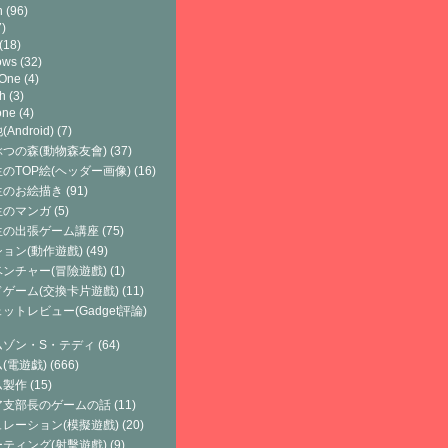
h
(96)
)
(18)
ows
(32)
 One
(4)
h
(3)
one
(4)
Android)
(7)
つの森(動物森友會)
(37)
のTOP絵(ヘッダー画像)
(16)
生のお絵描き
(91)
生のマンガ
(5)
生の出張ゲーム講座
(75)
ョン(動作遊戲)
(49)
ンチャー(冒險遊戲)
(1)
ゲーム(交換卡片遊戲)
(11)
ットレビュー(Gadget評論)
ムゾン・S・テディ
(64)
(電遊戯)
(666)
ム製作
(15)
ア支部長のゲームの話
(11)
レーション(模擬遊戲)
(20)
ティング(射擊遊戲)
(9)