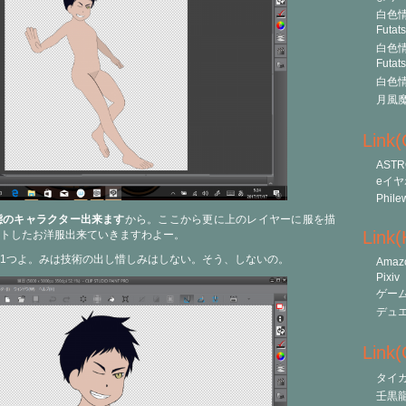
白色情
Futat
白色情
Futat
白色情
月風
Link
ASTR
eイヤ
Phile
態のキャラクター出来ます
から。ここから更に上のレイヤーに服を描
Link
トしたお洋服出来ていきますわよー。
1つよ。みは技術の出し惜しみはしない。そう、しないの。
Amaz
Pixiv
ゲー
デュ
Link(O
タイ
壬黒龍