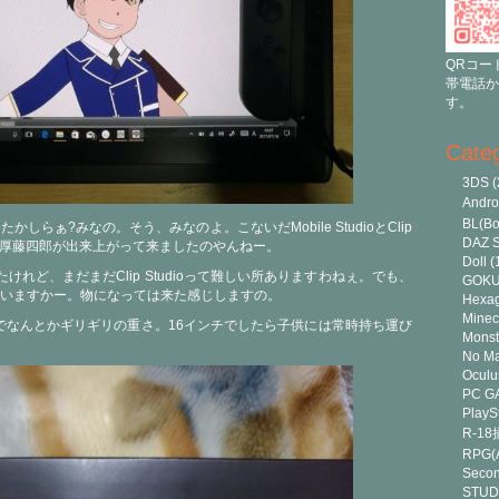
QRコー
帯電話か
す。
Cate
3DS
(
Andr
BL(Bo
しらぁ?みなの。そう、みなのよ。こないだMobile StudioとClip
DAZ S
した厚藤四郎が出来上がって来ましたのやんねー。
Doll
(
てたけれど、まだまだClip Studioって難しい所ありますわねぇ。でも、
GOK
いますかー。物になっては来た感じしますの。
Hexa
Minec
13インチでなんとかギリギリの重さ。16インチでしたら子供には常時持ち運び
Monst
No Ma
Oculu
PC G
PlayS
R-1
RPG(A
Secon
STUD