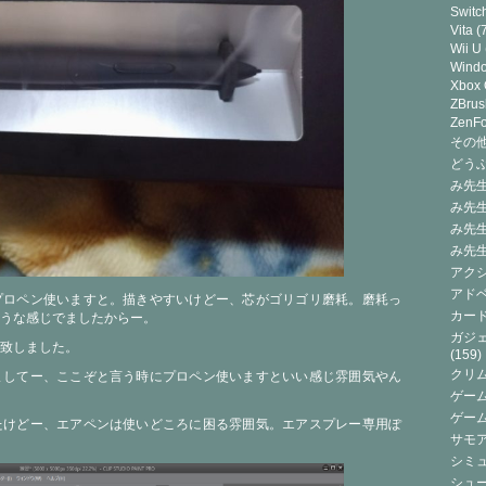
Switc
Vita
(7
Wii U
Wind
Xbox
ZBrus
ZenF
その他(
どうぶ
み先生
み先
み先
み先
アクシ
アドベ
プロペン使いますと。描きやすいけどー、芯がゴリゴリ磨耗。磨耗っ
カード
うな感じでましたからー。
ガジェ
致しました。
(159)
クリ
ましてー、ここぞと言う時にプロペン使いますといい感じ雰囲気やん
ゲーム
ゲー
たけどー、エアペンは使いどころに困る雰囲気。エアスプレー専用ぽ
サモ
シミュ
シュー