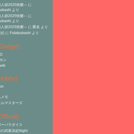
人節2025快樂～
に
subashi
より
人節2025快樂～
に
subashi
より
人節2025快樂～
に
匿名
より
魔伝
に
Futatsubashi
より
(Gadget)
O
ホン
web
(Hobby)
on
ムメモ
エルマスターズ
fficial)
ガーパラダイス
の武装決起Night