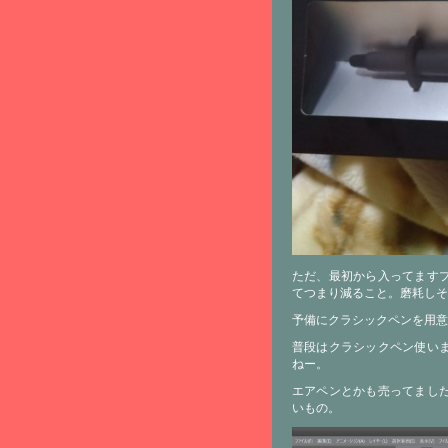
ただ、最初から入ってます
てつまり減ること。磨耗しそ
予備にクラシックペンを用意
普段はクラシックペン使い
ねー。
エアペンとかも売ってまし
いもの。