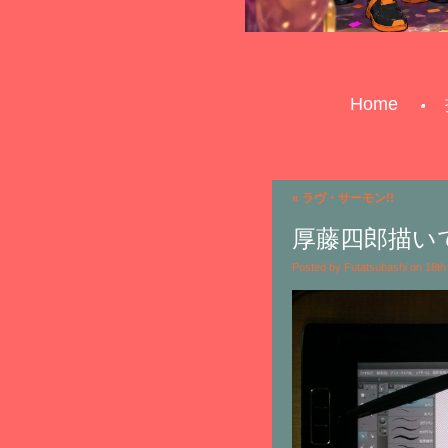
Home
«
ラヴ・サーモン!!
厚藤四郎描い
Posted by Futatsubashi on 18t