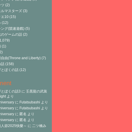
ーツ
(2)
エルマスターズ
(3)
エ10
(15)
ル
(12)
ング(競速遊戲)
(5)
六のゲームの話
(2)
1,079)
類
(1)
2)
由(Throne and Liberty)
(7)
の話
(158)
宇とぼくの話
(12)
ment
宇とぼくの話3
に
壬黒龍の武装
ght
より
niversary
に
Futatsubashi
より
niversary
に
Futatsubashi
より
niversary
に
匿名
より
niversary
に
匿名
より
人節2025快樂～
に
二ツ橋み