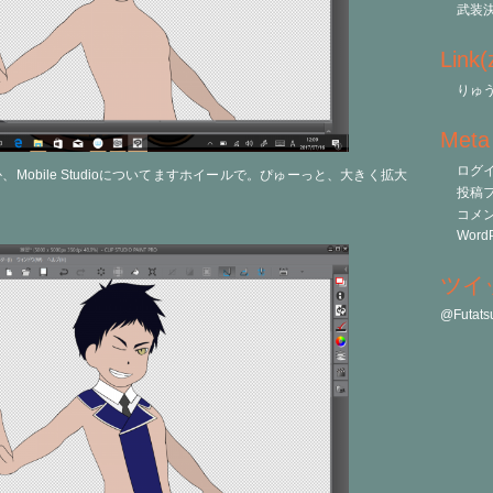
武装
Link
りゅう
Meta
ログ
Mobile Studioについてますホイールで。ぴゅーっと、大きく拡大
投稿
コメ
WordP
ツイ
@Futa