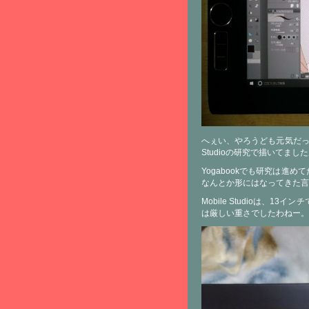
へぇい、やろうども元気だったか
Studioの研究で描いてま
Yogabookでも研究は進め
なんとか形にはなってきた言
Mobile Studioは、
は厳しい重さでしたわねー。