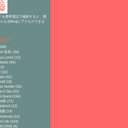
ドを携帯電話で撮影すると、携
らも当Blogにアクセスできま
gory
288)
oid-実用-
(39)
ys Love)
(13)
tudio
(44)
10)
U
(16)
gon
(42)
raft
(10)
er Hunter
(35)
n’s Sky
(52)
s Quest
(164)
AME
(71)
tation4
(12)
8插圖
(14)
ndroid)
(24)
d Life
(224)
IO DIVE
(6)