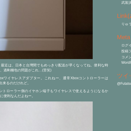
武装
Link
りゅう
Meta
ログ
投稿
コメ
WordP
。最近は、日本と台灣間でもめっきり配送が早くなってね。便利な時
、過剰梱包の問題がこれ…(苦笑)
ツイ
oxワイヤレスアダプター。これねー、通常Xboxコントローラーは
接続出来るのだけれど。
@Futa
コントローラー側のイヤホン端子もワイヤレスで使えるようになるか
のに便利なんだよねー。