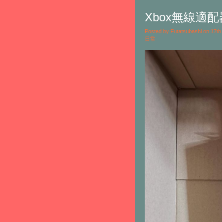
Xbox無線適配
Posted by Futatsubashi on 17t
日常