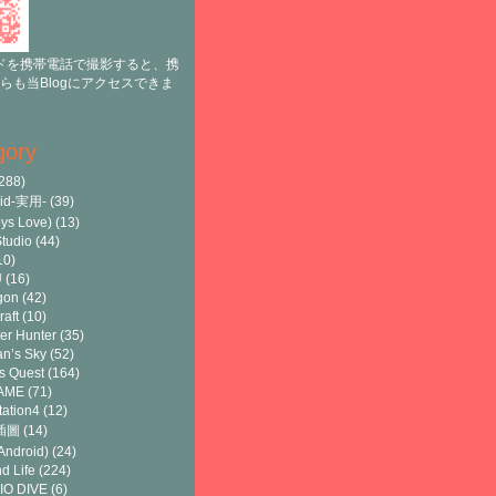
ドを携帯電話で撮影すると、携
らも当Blogにアクセスできま
gory
288)
oid-実用-
(39)
ys Love)
(13)
tudio
(44)
10)
U
(16)
gon
(42)
raft
(10)
er Hunter
(35)
n’s Sky
(52)
s Quest
(164)
AME
(71)
tation4
(12)
8插圖
(14)
ndroid)
(24)
d Life
(224)
IO DIVE
(6)