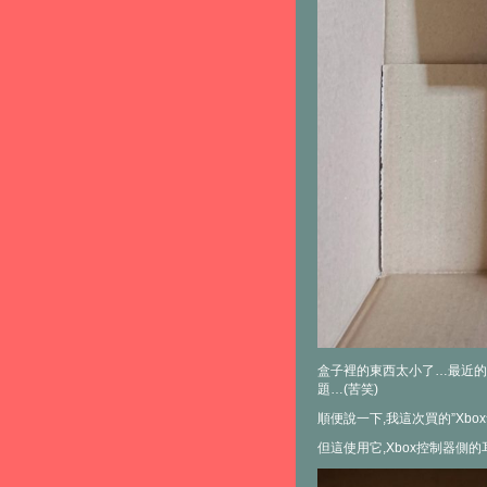
盒子裡的東西太小了…最近的
題…(苦笑)
順便說一下,我這次買的”Xbox無
但這使用它,Xbox控制器側