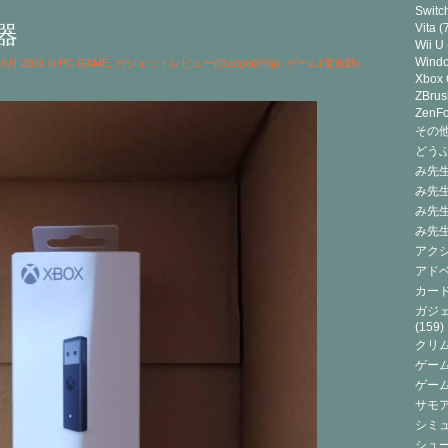
Switc
器
Vita
(7
Wii U
Wind
h 8月 2021 in
PC GAME
,
ガジェットレビュー(Gadget評論)
,
ゲーム(電遊戯)
,
Xbox
ZBrus
ZenF
その他(
どうぶ
み先生
み先
み先
み先
アクシ
アドベ
カード
ガジェ
(159)
クリ
ゲーム
ゲー
サモ
シミュ
シュー