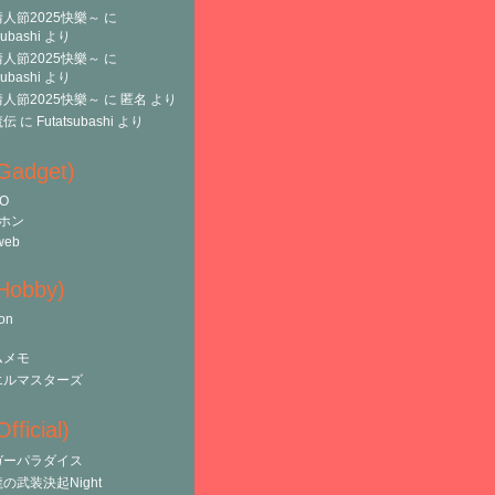
人節2025快樂～
に
subashi
より
人節2025快樂～
に
subashi
より
人節2025快樂～
に
匿名
より
魔伝
に
Futatsubashi
より
(Gadget)
O
ホン
web
(Hobby)
on
ムメモ
エルマスターズ
fficial)
ガーパラダイス
の武装決起Night