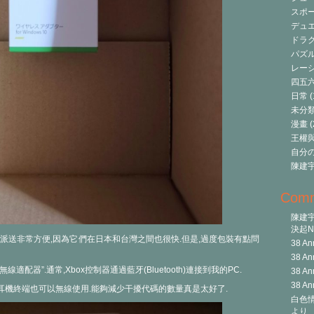
スポ
デュ
ドラク
パズ
レーシ
四五
日常
(
未分
漫畫
(
王權與自
自分
陳建
Com
陳建
決起Ni
派送非常方便,因為它們在日本和台灣之間也很快.但是,過度包裝有點問
38 An
38 An
線適配器”.通常,Xbox控制器通過藍牙(Bluetooth)連接到我的PC.
38 An
38 An
的耳機終端也可以無線使用.能夠減少干擾代碼的數量真是太好了.
白色情
より