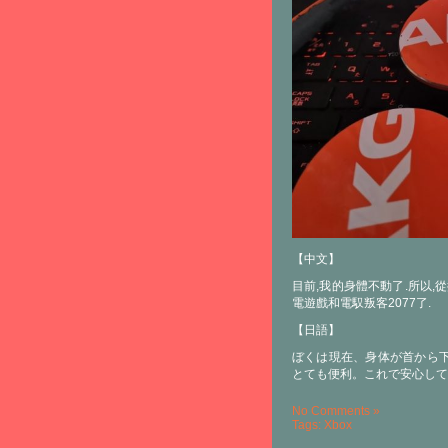
【中文】
目前,我的身體不動了.所以
電遊戲和電馭叛客2077了.
【日語】
ぼくは現在、身体が首から
とても便利。これで安心して大
No Comments »
Tags:
Xbox