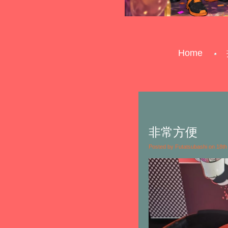
Home
非常方便
Posted by Futatsubashi on 18t