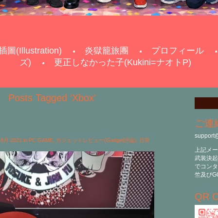
插圖(Illustration)
炎獄籠旅團
プロフィール
ズ)
更正しなかった子(Kukini=ナオトP)
Posts Tagged ‘Xbox’
ご連
support
h 8月 2021 in
PC GAME
,
ガジェットレビュー(Gadget評論)
,
日常
上記メー
武装決起
でコンタ
竺及びG
QR C