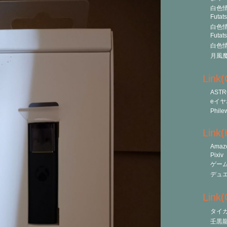
白色情
Futat
白色情
Futat
白色情
月風
Link
ASTR
eイヤ
Phile
Link
Amaz
Pixiv
ゲー
デュ
Link(O
タイ
壬黒龍