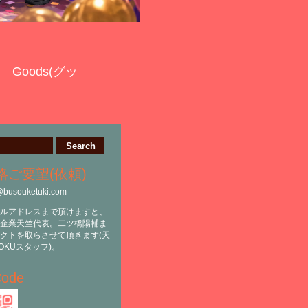
Goods(グッ
絡ご要望(依頼)
@busouketuki.com
ルアドレスまで頂けますと、
企業天竺代表。二ツ橋陽輔ま
クトを取らさせて頂きます(天
OKUスタッフ)。
ode