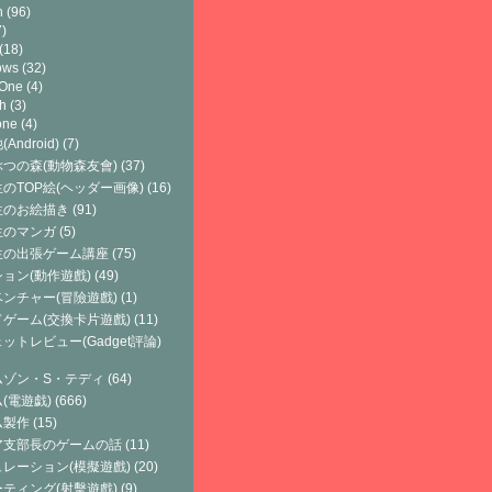
h
(96)
)
(18)
ows
(32)
 One
(4)
h
(3)
one
(4)
Android)
(7)
つの森(動物森友會)
(37)
のTOP絵(ヘッダー画像)
(16)
生のお絵描き
(91)
生のマンガ
(5)
生の出張ゲーム講座
(75)
ョン(動作遊戲)
(49)
ンチャー(冒險遊戲)
(1)
ゲーム(交換卡片遊戲)
(11)
ットレビュー(Gadget評論)
ムゾン・S・テディ
(64)
(電遊戯)
(666)
ム製作
(15)
ア支部長のゲームの話
(11)
レーション(模擬遊戲)
(20)
ティング(射擊遊戲)
(9)