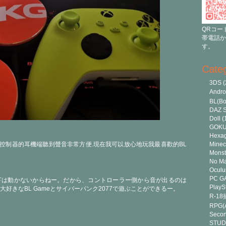
QRコー
帯電話か
す。
Cate
3DS
(
Andr
BL(Bo
DAZ S
Doll
(
GOK
Hexa
,從控制器的耳機端聽到聲音非常方便.現在我可以放心地玩我最喜歡的BL
Minec
Monst
No Ma
Oculu
PC G
下は動かないからねー。だから、コントローラー側から音が出るのは
PlayS
好きなBL Gameとサイバーパンク2077で遊ぶことができるー。
R-1
RPG(A
Secon
STUD