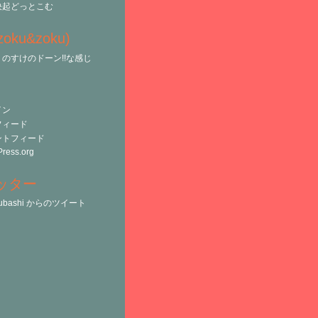
決起どっとこむ
(zoku&zoku)
のすけのドーン!!な感じ
イン
フィード
ントフィード
ress.org
ッター
tsubashi からのツイート