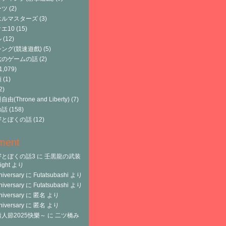
ーツ
(2)
エルマスターズ
(3)
エ10
(15)
ル
(12)
ング(競速遊戲)
(5)
六のゲームの話
(2)
1,079)
類
(1)
2)
由(Throne and Liberty)
(7)
の話
(158)
宇とぼくの話
(12)
ment
宇とぼくの話3
に
壬黒龍の武装
ght
より
niversary
に
Futatsubashi
より
niversary
に
Futatsubashi
より
niversary
に
匿名
より
niversary
に
匿名
より
人節2025快樂～
に
二ツ橋み