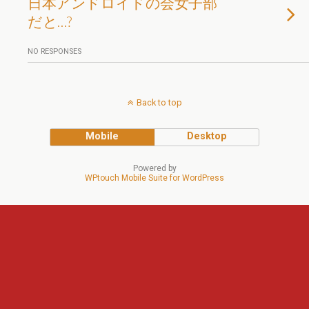
日本アンドロイドの会女子部
だと…?
NO RESPONSES
Back to top
Mobile
Desktop
Powered by
WPtouch Mobile Suite for WordPress