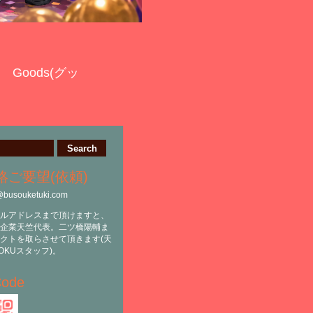
Goods(グッ
絡ご要望(依頼)
@busouketuki.com
ルアドレスまで頂けますと、
企業天竺代表。二ツ橋陽輔ま
クトを取らさせて頂きます(天
OKUスタッフ)。
ode