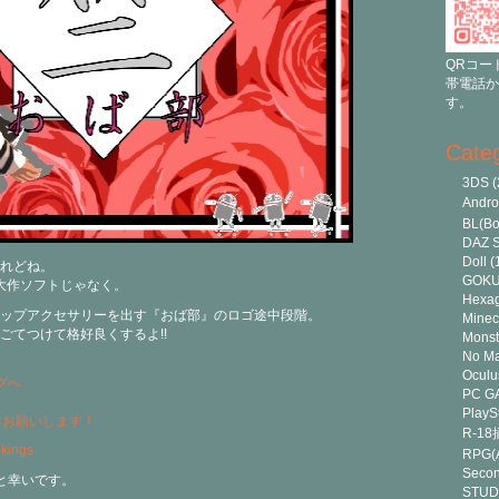
QRコー
帯電話か
す。
Cate
3DS
(
Andr
BL(Bo
DAZ S
Doll
(
れどね。
GOK
たく大作ソフトじゃなく。
Hexa
ップアクセサリーを出す『おば部』のロゴ途中段階。
Minec
ごてつけて格好良くするよ!!
Monst
No Ma
Oculu
PC G
PlayS
力お願いします！
R-1
RPG(A
Secon
と幸いです。
STUD