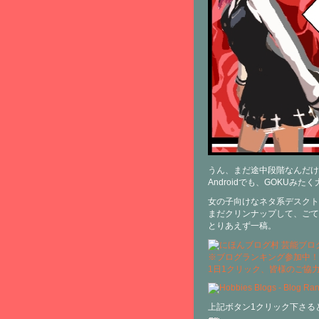
うん、まだ途中段階なんだけ
Androidでも、GOKUみ
女の子向けなネタ系デスクト
まだクリンナップして、ごて
とりあえず一稿。
※ブログランキング参加中！
1日1クリック、皆様のご協
上記ボタン1クリック下さる