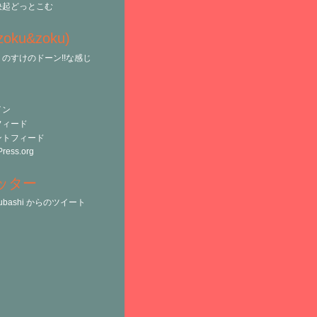
決起どっとこむ
(zoku&zoku)
のすけのドーン!!な感じ
イン
フィード
ントフィード
ress.org
ッター
tsubashi からのツイート