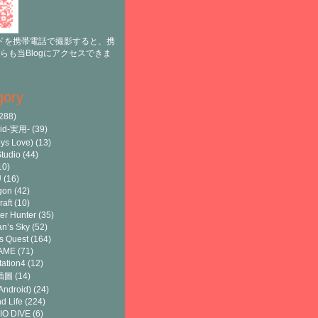
ドを携帯電話で撮影すると、携
らも当Blogにアクセスできま
gory
288)
oid-実用-
(39)
ys Love)
(13)
tudio
(44)
10)
U
(16)
gon
(42)
raft
(10)
er Hunter
(35)
n’s Sky
(52)
s Quest
(164)
AME
(71)
tation4
(12)
8插圖
(14)
ndroid)
(24)
d Life
(224)
IO DIVE
(6)