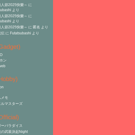
人節2025快樂～
に
subashi
より
人節2025快樂～
に
subashi
より
人節2025快樂～
に
匿名
より
魔伝
に
Futatsubashi
より
(Gadget)
O
ホン
web
(Hobby)
on
ムメモ
エルマスターズ
fficial)
ガーパラダイス
の武装決起Night