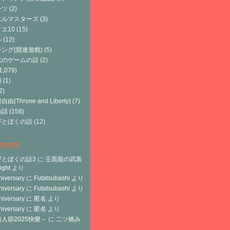
ーツ
(2)
エルマスターズ
(3)
エ10
(15)
ル
(12)
ング(競速遊戲)
(5)
六のゲームの話
(2)
1,079)
類
(1)
2)
由(Throne and Liberty)
(7)
の話
(158)
宇とぼくの話
(12)
ment
宇とぼくの話3
に
壬黒龍の武装
ght
より
niversary
に
Futatsubashi
より
niversary
に
Futatsubashi
より
niversary
に
匿名
より
niversary
に
匿名
より
人節2025快樂～
に
二ツ橋み