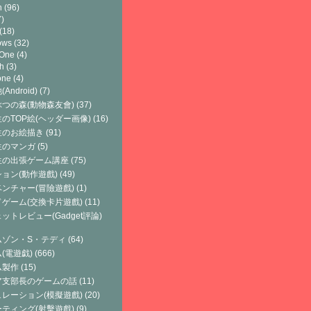
h
(96)
)
(18)
ows
(32)
 One
(4)
h
(3)
one
(4)
Android)
(7)
つの森(動物森友會)
(37)
のTOP絵(ヘッダー画像)
(16)
生のお絵描き
(91)
生のマンガ
(5)
生の出張ゲーム講座
(75)
ョン(動作遊戲)
(49)
ンチャー(冒險遊戲)
(1)
ゲーム(交換卡片遊戲)
(11)
ットレビュー(Gadget評論)
ムゾン・S・テディ
(64)
(電遊戯)
(666)
ム製作
(15)
ア支部長のゲームの話
(11)
レーション(模擬遊戲)
(20)
ティング(射擊遊戲)
(9)