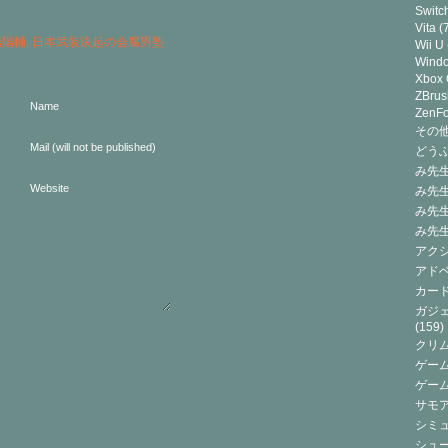
Switc
Vita
(7
橋陽輔
,
日本武装決起の会腐男塾
Wii U
Wind
Xbox
ZBrus
Name
ZenF
その他(
Mail (will not be published)
どうぶ
み先生
Website
み先
み先
み先
アクシ
アドベ
カード
ガジェ
(159)
クリ
ゲーム
ゲー
サモ
シミュ
シュー