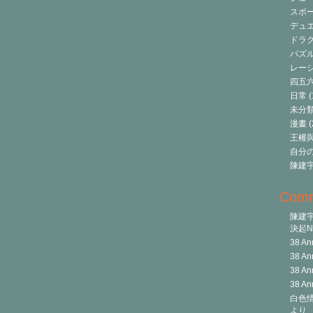
スポ
デュ
ドラク
パズ
レーシ
四五
日常
(
未分
漫畫
(
王權與自
自分
陳建
Com
陳建
決起Ni
38 An
38 An
38 An
38 An
白色情
より