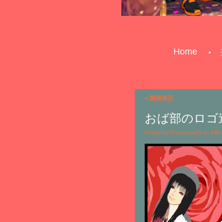
Home
«
開発状況
おば部のロゴ
Posted by Futatsubashi on 18t