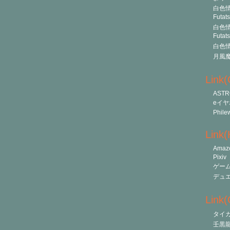
白色情
Futat
白色情
Futat
白色情
月風
Link
ASTR
eイヤ
Phile
Link
Amaz
Pixiv
ゲー
デュ
Link(O
タイ
壬黒龍