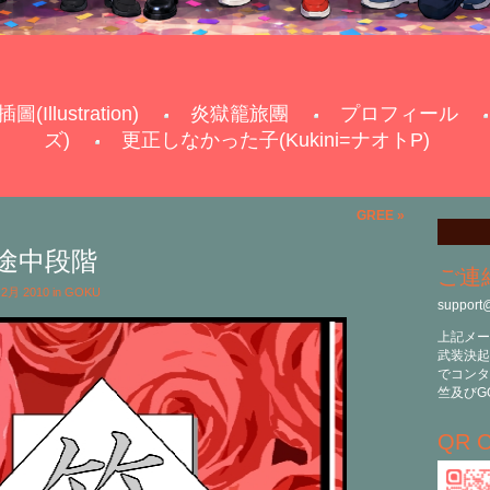
插圖(Illustration)
炎獄籠旅團
プロフィール
ズ)
更正しなかった子(Kukini=ナオトP)
GREE
»
途中段階
ご連
h 2月 2010 in
GOKU
support
上記メー
武装決起
でコンタ
竺及びG
QR C