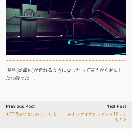
基地(拠点化)が造れるようになったって言うから起動し
たら酔った… 。
Previous Post
Next Post
FF15遊びはじめまし たよ
みもファイナルファンタ15して
るの