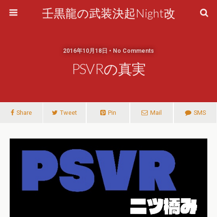
壬黒龍の武装決起Night改
2016年10月18日 • No Comments
PSVRの真実
Share
Tweet
Pin
Mail
SMS