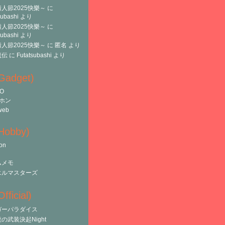
人節2025快樂～
に
subashi
より
人節2025快樂～
に
subashi
より
人節2025快樂～
に
匿名
より
魔伝
に
Futatsubashi
より
(Gadget)
O
ホン
web
(Hobby)
on
ムメモ
エルマスターズ
fficial)
ガーパラダイス
の武装決起Night