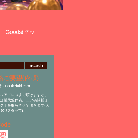
Goods(グッ
絡ご要望(依頼)
@busouketuki.com
ルアドレスまで頂けますと、
企業天竺代表。二ツ橋陽輔ま
クトを取らさせて頂きます(天
OKUスタッフ)。
ode