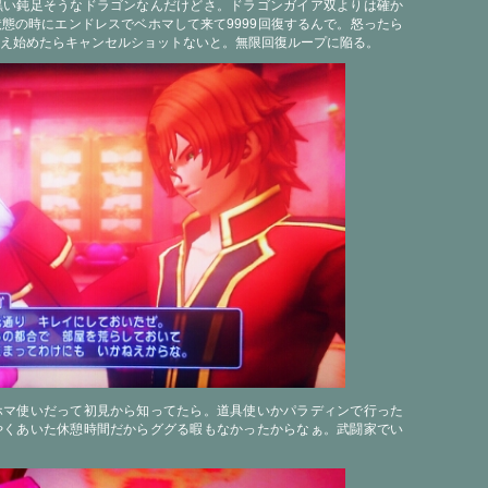
黒い鈍足そうなドラゴンなんだけどさ。ドラゴンガイア双よりは確か
態の時にエンドレスでベホマして来て9999回復するんで。怒ったら
え始めたらキャンセルショットないと。無限回復ループに陥る。
ホマ使いだって初見から知ってたら。道具使いかパラディンで行った
やくあいた休憩時間だからググる暇もなかったからなぁ。武闘家でい