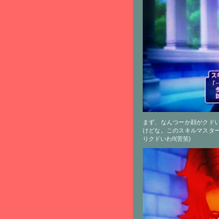
まず、なんつーか顔がクド
けどな。このスキルマスタ
りクドいわ!!(苦笑)