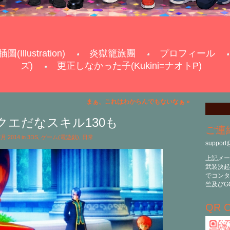
插圖(Illustration)
炎獄籠旅團
プロフィール
ズ)
更正しなかった子(Kukini=ナオトP)
まぁ、これはわからんでもないなぁ
»
クエだなスキル130も
ご連
 7月 2014 in
3DS
,
ゲーム(電遊戯)
,
日常
support
上記メー
武装決起
でコンタ
竺及びG
QR C