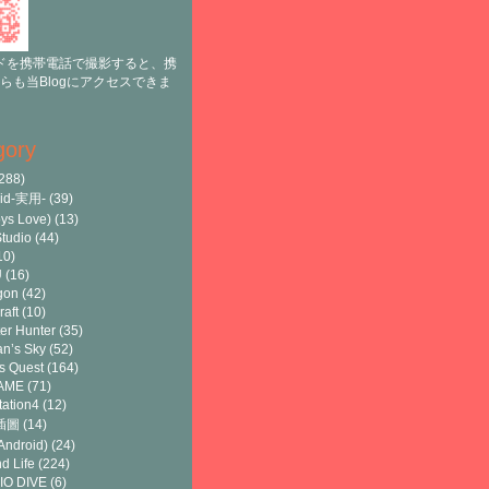
ドを携帯電話で撮影すると、携
らも当Blogにアクセスできま
gory
288)
oid-実用-
(39)
ys Love)
(13)
tudio
(44)
10)
U
(16)
gon
(42)
raft
(10)
er Hunter
(35)
n’s Sky
(52)
s Quest
(164)
AME
(71)
tation4
(12)
8插圖
(14)
ndroid)
(24)
d Life
(224)
IO DIVE
(6)