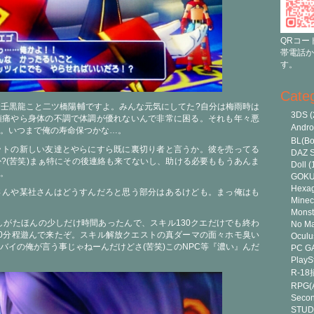
QRコー
帯電話か
す。
Cate
壬黒龍こと二ツ橋陽輔ですよ。みんな元気にしてた?自分は梅雨時は
3DS
(
頭痛やら身体の不調で体調が優れないんで非常に困る。それも年々悪
Andr
。いつまで俺の寿命保つかな…。
BL(Bo
ットの新しい友達とやらにすら既に裏切り者と言うか。彼を売ってる
DAZ S
?(苦笑)まぁ特にその後連絡も来てないし、助ける必要ももうあんま
Doll
(
。
GOK
Hexa
さんや某社さんはどうすんだろと思う部分はあるけども。まっ俺はも
Minec
Monst
しがたほんの少しだけ時間あったんで、スキル130クエだけでも終わ
No Ma
0分程遊んで来たぞ。スキル解放クエストの真ダーマの面々ホモ臭い
Oculu
バイの俺が言う事じゃねーんだけどさ(苦笑)このNPC等『濃い』んだ
PC G
PlayS
R-1
RPG(A
Secon
STUD