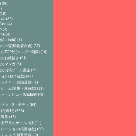
h
(96)
)
(18)
ows
(32)
 One
(4)
h
(3)
one
(4)
Android)
(7)
つの森(動物森友會)
(37)
のTOP絵(ヘッダー画像)
(16)
生のお絵描き
(91)
生のマンガ
(5)
生の出張ゲーム講座
(75)
ョン(動作遊戲)
(49)
ンチャー(冒險遊戲)
(1)
ゲーム(交換卡片遊戲)
(11)
ットレビュー(Gadget評論)
ムゾン・S・テディ
(64)
(電遊戯)
(666)
ム製作
(15)
ア支部長のゲームの話
(11)
レーション(模擬遊戲)
(20)
ティング(射擊遊戲)
(9)