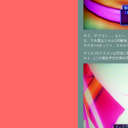
そう、デブゴン…。もとい、
エ、で今度はスキル130解
マスターxタッツィ、スキル
ディエゴxプスゴンは完全に
スト…(この場合半分位誉め言