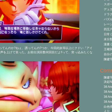
スポ
デュ
ドラク
パズ
レーシ
四五
日常
(
未分
漫畫
(
誘ってんのか?ねぇ、誘ってんの?つか、今回此奴等以上にクドい『アイ
王權與自
声を上げて笑った。お前出演回数何回目だよ!!って、突っ込みたくな
自分
陳建
Com
陳建
決起Ni
38 An
38 An
38 An
38 An
白色情
より