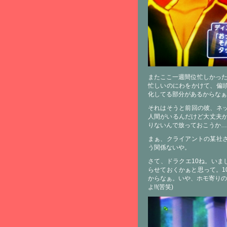
またここ一週間位忙しかった
忙しいのにわをかけて、偏
化してる部分があるからなぁ
それはそうと前回の彼、ネ
人間がいるんだけど大丈夫か
りないんで放っておこうか…
まぁ、クライアントの某社
う関係ないや。
さて、ドラクエ10ね。いま
らせておくかぁと思って。1
からなぁ。いや、ホモ寄りの
よ!!(苦笑)