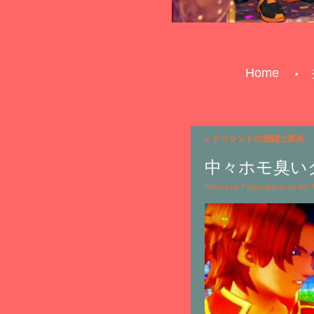
Home
«
ドリランドの聖闘士星矢
中々ホモ臭い
Posted by Futatsubashi on 6th