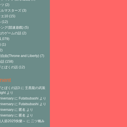
ーツ
(2)
エルマスターズ
(3)
エ10
(15)
ル
(12)
ング(競速遊戲)
(5)
六のゲームの話
(2)
1,079)
類
(1)
2)
由(Throne and Liberty)
(7)
の話
(158)
宇とぼくの話
(12)
ment
宇とぼくの話3
に
壬黒龍の武装
ght
より
niversary
に
Futatsubashi
より
niversary
に
Futatsubashi
より
niversary
に
匿名
より
niversary
に
匿名
より
人節2025快樂～
に
二ツ橋み