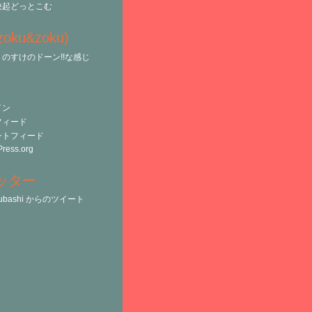
決起どっとこむ
(zoku&zoku)
のすけのドーン!!な感じ
イン
フィード
ントフィード
ress.org
ッター
tsubashi からのツイート