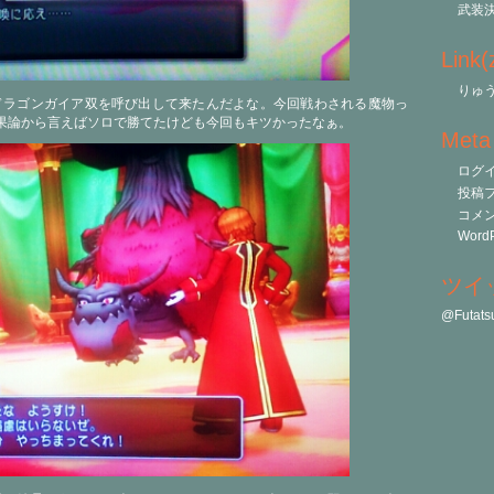
武装
Link
りゅう
ドラゴンガイア双を呼び出して来たんだよな。今回戦わされる魔物っ
果論から言えばソロで勝てたけども今回もキツかったなぁ。
Meta
ログ
投稿
コメ
WordP
ツイ
@Futa