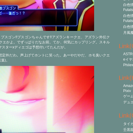
白色情
Futat
白色情
Futat
白色情
月風
プスゴン!!プスゴンちゃんです!!アズランキークエ、アズラン外伝ク
放クエかよ。でずっぱりだなお前。てか、何気にカップリング。スキル
Link
マスターxディエゴは予想付いてたんだが。
ASTR
想定外だわ。声上げてホントに笑った。あーやだやだ、ホモ臭いクエ
eイヤ
葉)。
Phile
Link
Amaz
Pixiv
ゲー
デュ
Link(O
タイ
壬黒龍