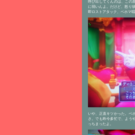
呼び出してくんのは、この
に弱いんよ。だけど、怒り状
即ロストアタック、ベホマ唱
いや、正直キツかった。ベ
さ。でも昨今多忙で、よう
っちまったよ。