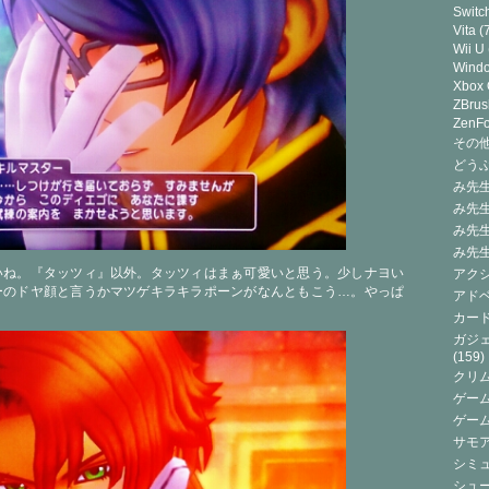
Switc
Vita
(7
Wii U
Wind
Xbox
ZBrus
ZenF
その他(
どうぶ
み先生
み先
み先
み先
いね。『タッツィ』以外。タッツィはまぁ可愛いと思う。少しナヨい
アクシ
ーのドヤ顔と言うかマツゲキラキラポーンがなんともこう…。やっぱ
アドベ
カード
ガジェ
(159)
クリ
ゲーム
ゲー
サモ
シミュ
シュー