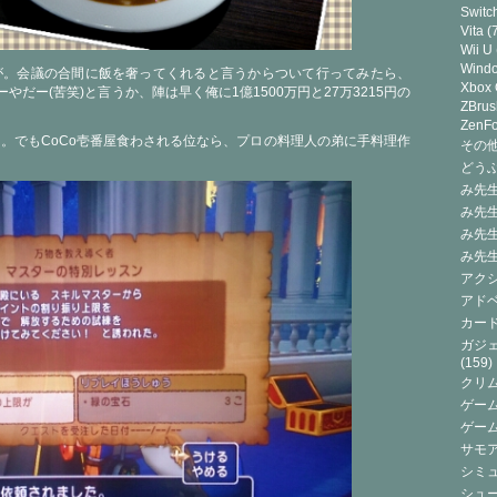
Switc
Vita
(7
Wii U
Wind
が。会議の合間に飯を奢ってくれると言うからついて行ってみたら、
Xbox
やだー(苦笑)と言うか、陣は早く俺に1億1500万円と27万3215円の
ZBrus
ZenF
。でもCoCo壱番屋食わされる位なら、プロの料理人の弟に手料理作
その他(
どうぶ
み先生
み先
み先
み先
アクシ
アドベ
カード
ガジェ
(159)
クリ
ゲーム
ゲー
サモ
シミュ
シュー