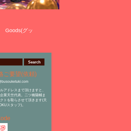
Goods(グッ
絡ご要望(依頼)
@busouketuki.com
ルアドレスまで頂けますと、
企業天竺代表。二ツ橋陽輔ま
クトを取らさせて頂きます(天
OKUスタッフ)。
ode