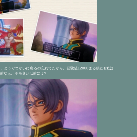
、どうぐつかいに戻るの忘れてたから。経験値12000まる損だぜ(泣)
前なぁ。ホモ臭い以前によ?