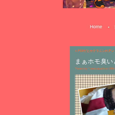
Home
«
PS4だとかクラニンのアレ
まぁホモ臭い
Posted by Futatsubashi on 18t