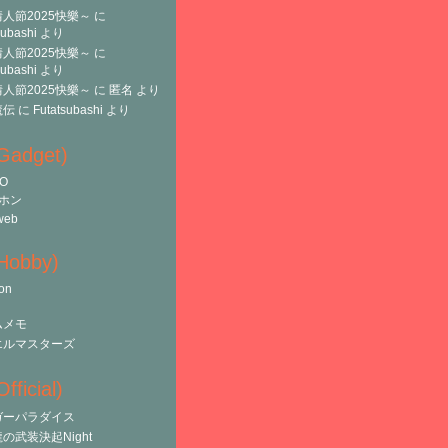
人節2025快樂～
に
subashi
より
人節2025快樂～
に
subashi
より
人節2025快樂～
に
匿名
より
魔伝
に
Futatsubashi
より
(Gadget)
O
ホン
web
(Hobby)
on
ムメモ
エルマスターズ
fficial)
ガーパラダイス
の武装決起Night