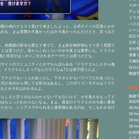
スポ
デュ
ドラク
パズ
神殿の例のクエスト受けて来ましたよっと。公式サイトの広場とかが
レーシ
あれな。まぁ実際ホモ臭かったはホモ臭かったんだけどさ、言うほど
四五
日常
(
ら、色眼鏡の部分も肥えて来てて。まぁ多分制作側もそう言う意図で
未分
うとは思うけど。昔からこれくらいのホモ臭さは業界にも、ドラクエ
漫畫
(
悪感と肯定がはっきり二分されるテーマだとは思うけどな。
王權與自
式サイトのコミュニティとかでちらほらみる『ドラクエらしさから逸
自分
。ドラクエらしさってなんだろうなぁ?とは若干思うんよ。
陳建
ドラクエでもいくらかあったし、下ネタとかもパフパフとかあったし
公式が自分から壊してる部分はあるし。このポリゴンモデルはドラク
Com
いなとかそれはわかるんよ。
陳建
エらしさと言うのならわからないでもないけど。ホモ臭さをもってド
決起Ni
のはちょっとわからないなぁ。まぁ、過去のドラクエのホモ臭い要員
ったから、シリアスでやられると違和感があるのは、そこもわかるけ
38 An
38 An
38 An
38 An
白色情
より