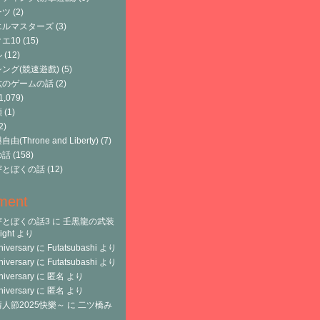
ーツ
(2)
エルマスターズ
(3)
エ10
(15)
ル
(12)
ング(競速遊戲)
(5)
六のゲームの話
(2)
1,079)
類
(1)
2)
由(Throne and Liberty)
(7)
の話
(158)
宇とぼくの話
(12)
ment
宇とぼくの話3
に
壬黒龍の武装
ght
より
niversary
に
Futatsubashi
より
niversary
に
Futatsubashi
より
niversary
に
匿名
より
niversary
に
匿名
より
人節2025快樂～
に
二ツ橋み