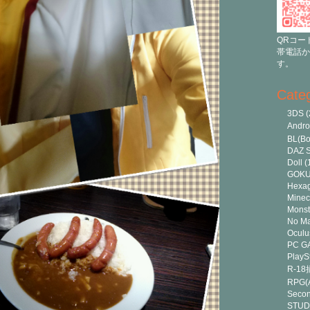
QRコー
帯電話か
す。
Cate
3DS
(
Andr
BL(Bo
DAZ S
Doll
(
GOK
Hexa
Minec
Monst
No Ma
Oculu
PC G
PlayS
R-1
RPG(A
Secon
STUD