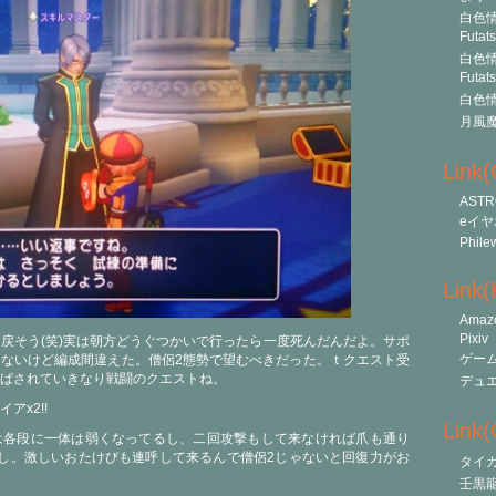
白色情
Futat
白色情
Futat
白色情
月風
Link
ASTR
eイヤ
Phile
Link
Amaz
Pixiv
戻そう(笑)実は朝方どうぐつかいで行ったら一度死んだんだよ。サポ
ゲー
ないけど編成間違えた。僧侶2態勢で望むべきだった。ｔクエスト受
ばされていきなり戦闘のクエストね。
デュ
アx2!!
Link(O
は各段に一体は弱くなってるし、二回攻撃もして来なければ爪も通り
し。激しいおたけびも連呼して来るんで僧侶2じゃないと回復力がお
タイ
壬黒龍