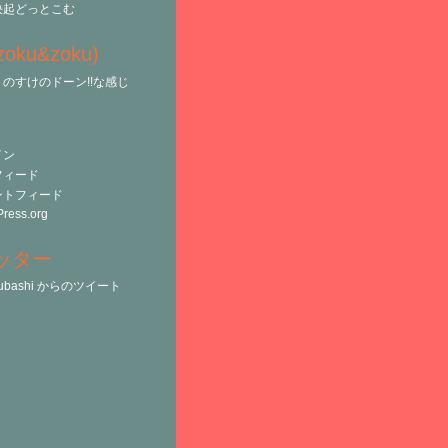
決起どっとこむ
(zoku&zoku)
のすけのドーン!!な感じ
イン
フィード
ントフィード
ress.org
ッター
tsubashi からのツイート