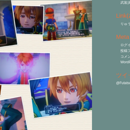
武装
Link
りゅう
Meta
ログ
投稿
コメ
WordP
ツイ
@Futa