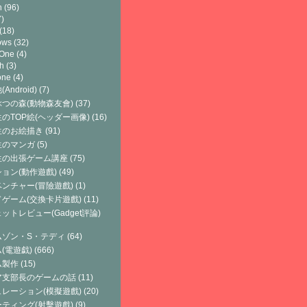
h
(96)
)
(18)
ows
(32)
 One
(4)
h
(3)
one
(4)
Android)
(7)
つの森(動物森友會)
(37)
のTOP絵(ヘッダー画像)
(16)
生のお絵描き
(91)
生のマンガ
(5)
生の出張ゲーム講座
(75)
ョン(動作遊戲)
(49)
ンチャー(冒險遊戲)
(1)
ゲーム(交換卡片遊戲)
(11)
ットレビュー(Gadget評論)
ムゾン・S・テディ
(64)
(電遊戯)
(666)
ム製作
(15)
ア支部長のゲームの話
(11)
レーション(模擬遊戲)
(20)
ティング(射擊遊戲)
(9)