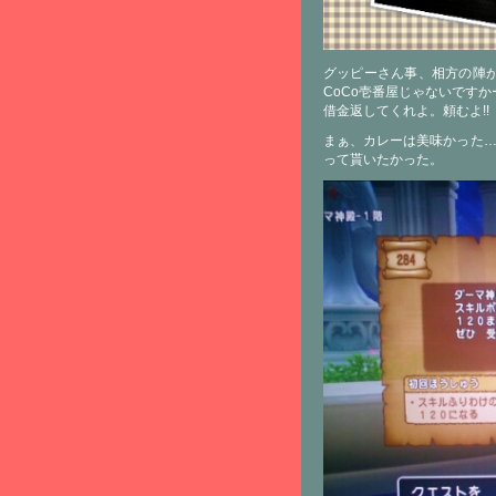
グッピーさん事、相方の陣
CoCo壱番屋じゃないですかー
借金返してくれよ。頼むよ!!
まぁ、カレーは美味かった…
って貰いたかった。