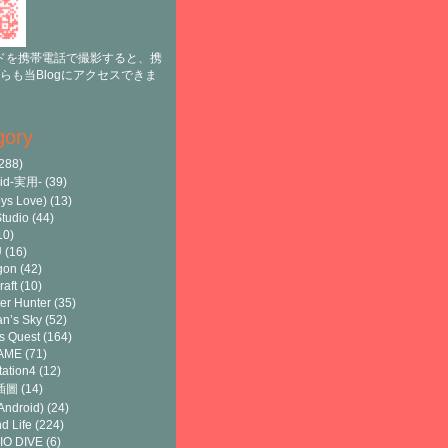
ドを携帯電話で撮影すると、携
らも当Blogにアクセスできま
gory
288)
oid-実用-
(39)
ys Love)
(13)
tudio
(44)
10)
U
(16)
gon
(42)
raft
(10)
er Hunter
(35)
n’s Sky
(52)
s Quest
(164)
AME
(71)
tation4
(12)
8插圖
(14)
ndroid)
(24)
d Life
(224)
IO DIVE
(6)