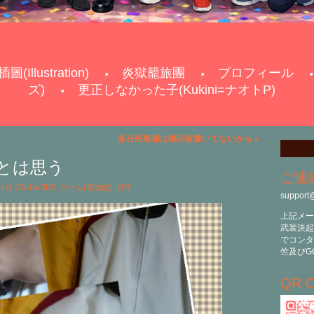
插圖(Illustration)
炎獄籠旅團
プロフィール
ズ)
更正しなかった子(Kukini=ナオトP)
多分民衆層は掲示板書いてないから
»
とは思う
ご連
h 4月 2014 in
3DS
,
ゲーム(電遊戯)
,
日常
support
上記メー
武装決起
でコンタ
竺及びG
QR C