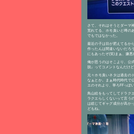
さて、それはそうとダーマ
荒れてる、ホモ臭いと噂の
でもではなかった。
最近の子は目が肥えてるか
作ったんは間違いないだろ
にもあったぞ(笑)まぁ、嫌
俺が思うのはそこより、公
脱』ってコメントなんだけど
元々ホモ臭いネタは過去の
なぁとか。まぁ時代時代で
エのそれより、寧ろFFっぽ
鳥山絵をもってしてドラク
ラクエらしくないって言う
は総じてギャグ成分が高か
どもね。