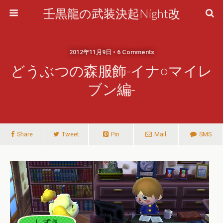
壬黒龍の武装決起Night改
2012年11月9日 • 6 Comments
どうぶつの森服飾-イナ○マイレ
ブン編-
Share
Tweet
Pin
Mail
SMS