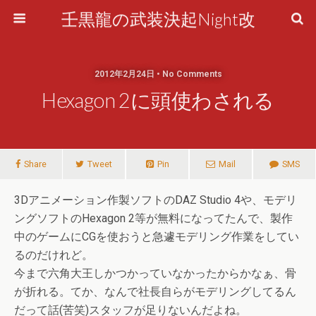
壬黒龍の武装決起Night改
2012年2月24日 • No Comments
Hexagon 2に頭使わされる
Share
Tweet
Pin
Mail
SMS
3Dアニメーション作製ソフトのDAZ Studio 4や、モデリ
ングソフトのHexagon 2等が無料になってたんで、製作
中のゲームにCGを使おうと急遽モデリング作業をしてい
るのだけれど。
今まで六角大王しかつかっていなかったからかなぁ、骨
が折れる。てか、なんで社長自らがモデリングしてるん
だって話(苦笑)スタッフが足りないんだよね。