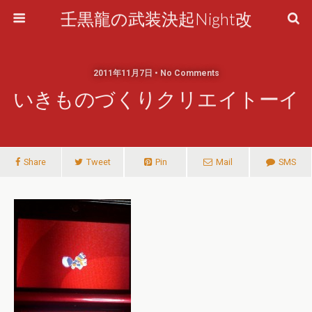
壬黒龍の武装決起Night改
2011年11月7日 • No Comments
いきものづくりクリエイトーイ
Share
Tweet
Pin
Mail
SMS