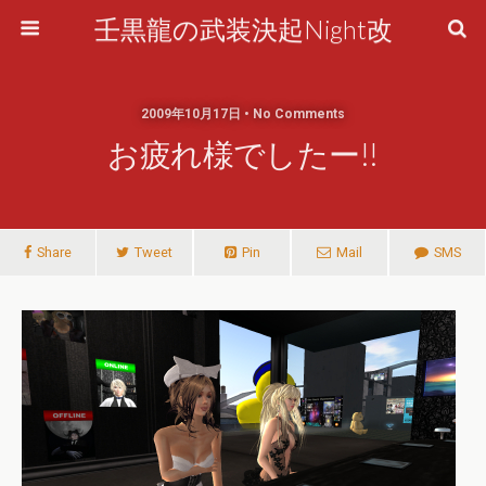
壬黒龍の武装決起Night改
2009年10月17日 • No Comments
お疲れ様でしたー!!
Share
Tweet
Pin
Mail
SMS