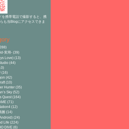
ドを携帯電話で撮影すると、携
らも当Blogにアクセスできま
gory
288)
oid-実用-
(39)
ys Love)
(13)
tudio
(44)
10)
U
(16)
gon
(42)
raft
(10)
er Hunter
(35)
n’s Sky
(52)
s Quest
(164)
AME
(71)
tation4
(12)
8插圖
(14)
ndroid)
(24)
d Life
(224)
IO DIVE
(6)