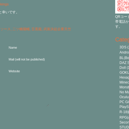
と幸いです。
QRコー
帯電話か
す。
ンソース
,
二ツ橋陽輔
,
壬黒龍
,
武装決起企業天竺
Cate
3DS
(
Name
Andr
BL(Bo
Mail (will not be published)
DAZ S
Doll
(
Website
GOK
Hexa
Minec
Monst
No Ma
Oculu
PC G
PlayS
R-1
RPG(A
Secon
STUD