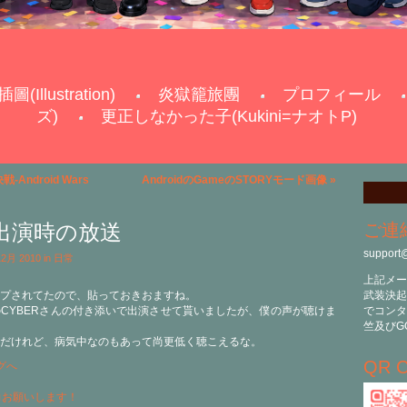
插圖(Illustration)
炎獄籠旅團
プロフィール
ズ)
更正しなかった子(Kukini=ナオトP)
ndroid Wars
AndroidのGameのSTORYモード画像
»
C出演時の放送
ご連
support
 12月 2010 in
日常
上記メー
ップされてたので、貼っておきおますね。
武装決起
CYBERさんの付き添いで出演させて貰いましたが、僕の声が聴けま
でコンタ
竺及びG
だけれど、病気中なのもあって尚更低く聴こえるな。
QR C
力お願いします！