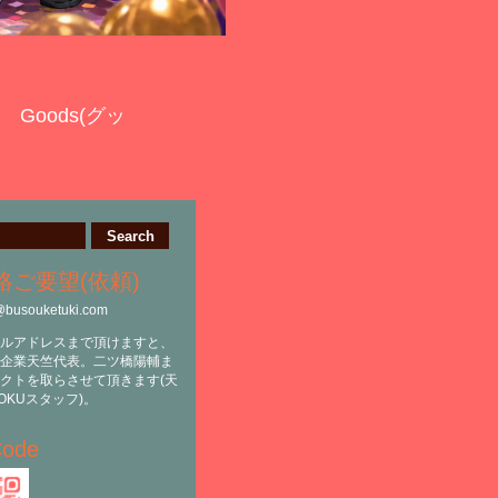
Goods(グッ
絡ご要望(依頼)
@busouketuki.com
ルアドレスまで頂けますと、
企業天竺代表。二ツ橋陽輔ま
クトを取らさせて頂きます(天
OKUスタッフ)。
ode