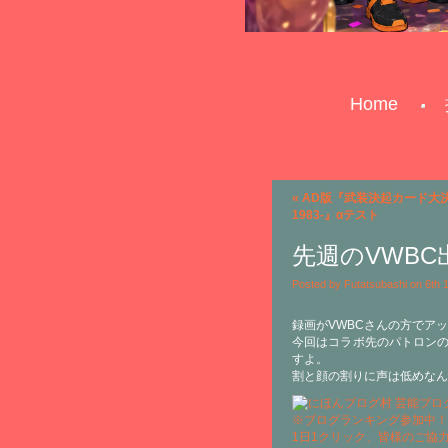
Home
«
AD版『武装決起カード大決戦-A
1983-』αテスト
先週のVWB
Posted by Futatsubashi on 6th
録画がVWBCさんの方でア
今回はコラボ先のパトロンの
すよ。
割と顔の割りに声は低めなん
※ブログランキング参加中！
1日1クリック、皆様のご協