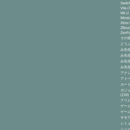
Switc
Vita
(7
Wii U
Wind
Xbox
ZBrus
ZenF
その他(
どうぶ
み先生
み先
み先
み先
アクシ
アドベ
カード
ガジェ
(159)
クリ
ゲーム
ゲー
サモ
シミュ
シュー