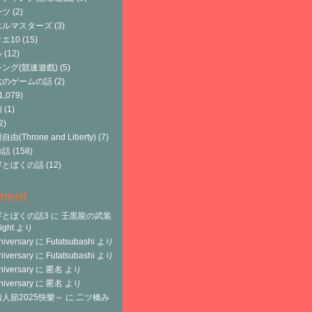
ーツ
(2)
エルマスターズ
(3)
エ10
(15)
ル
(12)
ング(競速遊戲)
(5)
六のゲームの話
(2)
1,079)
類
(1)
2)
由(Throne and Liberty)
(7)
の話
(158)
宇とぼくの話
(12)
ment
宇とぼくの話3
に
壬黒龍の武装
ght
より
niversary
に
Futatsubashi
より
niversary
に
Futatsubashi
より
niversary
に
匿名
より
niversary
に
匿名
より
人節2025快樂～
に
二ツ橋み