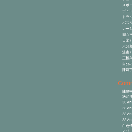
スポ
デュ
ドラク
パズ
レーシ
四五
日常
(
未分
漫畫
(
王權與自
自分
陳建
Com
陳建
決起Ni
38 An
38 An
38 An
38 An
白色情
より