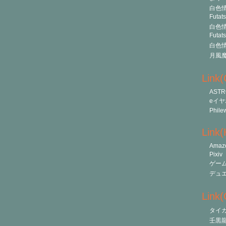
白色情
Futat
白色情
Futat
白色情
月風
Link
ASTR
eイヤ
Phile
Link
Amaz
Pixiv
ゲー
デュ
Link(O
タイ
壬黒龍