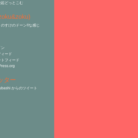
決起どっとこむ
(zoku&zoku)
のすけのドーン!!な感じ
イン
フィード
ントフィード
ress.org
ッター
tsubashi からのツイート