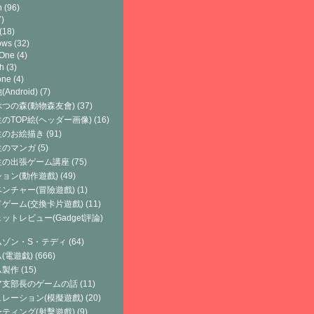
h
(96)
)
(18)
ows
(32)
 One
(4)
h
(3)
one
(4)
Android)
(7)
つの森(動物森友會)
(37)
のTOP絵(ヘッダー画像)
(16)
生のお絵描き
(91)
生のマンガ
(5)
生の出張ゲーム講座
(75)
ョン(動作遊戲)
(49)
ンチャー(冒險遊戲)
(1)
ゲーム(交換卡片遊戲)
(11)
ットレビュー(Gadget評論)
ムゾン・S・テディ
(64)
(電遊戯)
(666)
ム製作
(15)
ア支部長のゲームの話
(11)
レーション(模擬遊戲)
(20)
ティング(射擊遊戲)
(9)