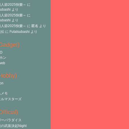
人節2025快樂～
に
subashi
より
人節2025快樂～
に
subashi
より
人節2025快樂～
に
匿名
より
魔伝
に
Futatsubashi
より
(Gadget)
O
ホン
web
(Hobby)
on
ムメモ
エルマスターズ
fficial)
ガーパラダイス
の武装決起Night