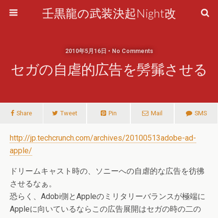
壬黒龍の武装決起Night改
2010年5月16日 • No Comments
セガの自虐的広告を髣髴させる
Share
Tweet
Pin
Mail
SMS
http://jp.techcrunch.com/archives/20100513adobe-ad-
apple/
ドリームキャスト時の、ソニーへの自虐的な広告を彷彿
させるなぁ。
恐らく、Adobi側とAppleのミリタリーバランスが極端に
Appleに向いているならこの広告展開はセガの時の二の