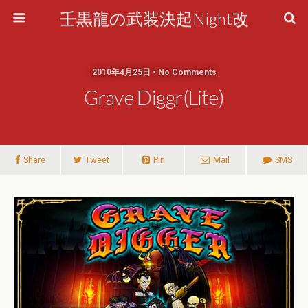
壬黒龍の武装決起Night改
2010年4月25日 • No Comments
Grave Diggr(Lite)
Share
Tweet
Pin
Mail
SMS