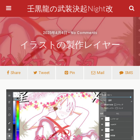
壬黒龍の武装決起Night改
2025年4月4日 • No Comments
イラストの製作レイヤー
Share
Tweet
Pin
Mail
SMS