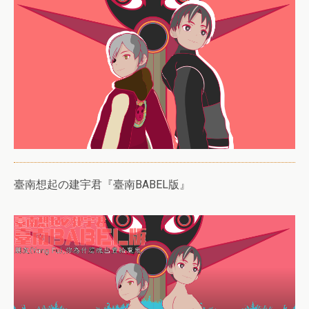
臺南想起の建宇君『臺南BABEL版』