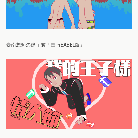
臺南想起の建宇君『臺南BABEL版』