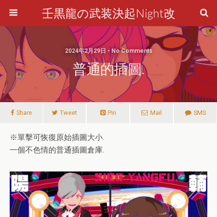
壬黒龍の武装決起Night改
2024年2月29日 • No Comments
普通的插圖.
Share
Tweet
Pin
Mail
SMS
※單擊可恢復原始插圖大小.
一個不色情的普通插圖倉庫.