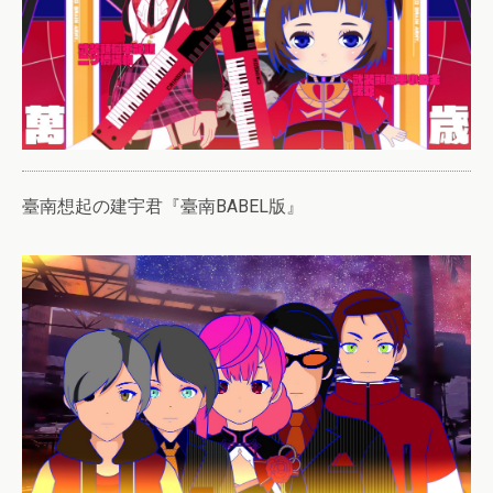
臺南想起の建宇君『臺南BABEL版』