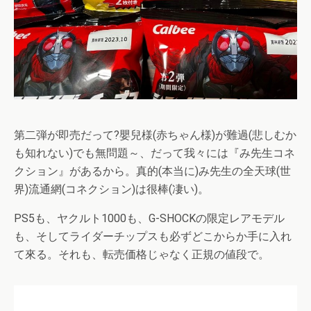
第二弾が即売だって?嬰兒様(赤ちゃん様)が難過(悲しむか
も知れない)でも無問題～、だって我々には『み先生コネ
クション』があるから。真的(本当に)み先生の全天球(世
界)流通網(コネクション)は很棒(凄い)。
PS5も、ヤクルト1000も、G-SHOCKの限定レアモデル
も、そしてライダーチップスも必ずどこからか手に入れ
て來る。それも、転売価格じゃなく正規の値段で。