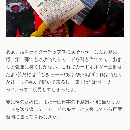
あぁ、話をライダーチップスに戻そうか。なんと嬰兒
様、第二弾でも速攻当たりカードを引き当ててて、あま
りの強運に笑うしかない。これでカードホルダー三冊目
だよ?嬰兒様は「もきゃーっ!あぶ?あぶば?(これは当たり
か?)」って喜んで聞いて來るし、ぼくは思わず「え
っ!?」って二度見してしまったよ。
嬰兒様のために、また一度日本の下屬(部下)に当たりカ
ードを送り返して、カードホルダーに交換してから再度
台灣に送って貰わなきゃ。