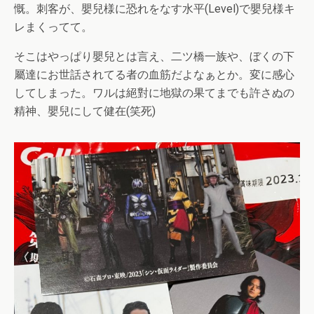
慨。刺客が、嬰兒様に恐れをなす水平(Level)で嬰兒様キ
レまくってて。
そこはやっぱり嬰兒とは言え、二ツ橋一族や、ぼくの下
屬達にお世話されてる者の血筋だよなぁとか。変に感心
してしまった。ワルは絕對に地獄の果てまでも許さぬの
精神、嬰兒にして健在(笑死)