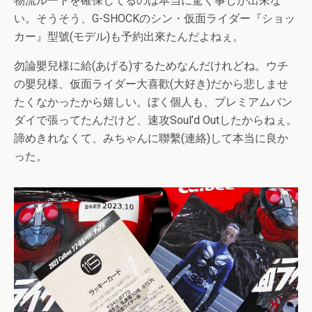
物流ルートを確保してるのは本当に驚く事しか出來な
い。そうそう、G-SHOCKのシン・仮面ライダー『ショッ
カー』型號(モデル)も予約出來たんだよねぇ。
勿論嬰兒様に給(あげる)するためなんだけれどね。ウチ
の嬰兒様、仮面ライダー大喜歡(大好き)だから悲しませ
たくなかったから嬉しい。ぼく個人も、プレミアムバン
ダイで張ってたんだけど、速攻Soul’d Outしたからねぇ。
諦めきれなくて、みちゃんに聯繫(連絡)して本当に良か
った。