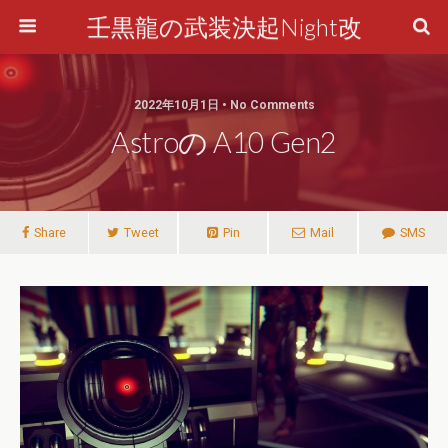
壬黒龍の武装決起Night改
2022年10月1日 • No Comments
Astroの A10 Gen2
Share
Tweet
Pin
Mail
SMS