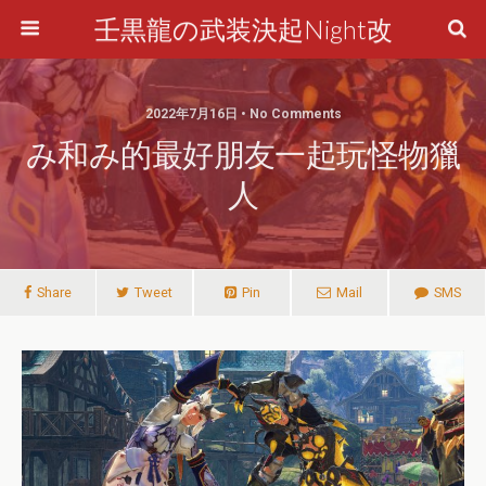
壬黒龍の武装決起Night改
2022年7月16日 • No Comments
み和み的最好朋友一起玩怪物獵
人
Share
Tweet
Pin
Mail
SMS