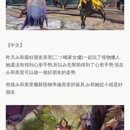
【中文】
昨天み和最好朋友美里(二ツ橋家女傭)一起玩了怪物獵人.
她還沒有得到心形手勢,所以み先幫助得到了心形手勢.現在
み和美里可以做一個好朋友的姿勢.
然後み和美里獵殺怪物準備美里的裝具.み和她從小就是好
朋友.