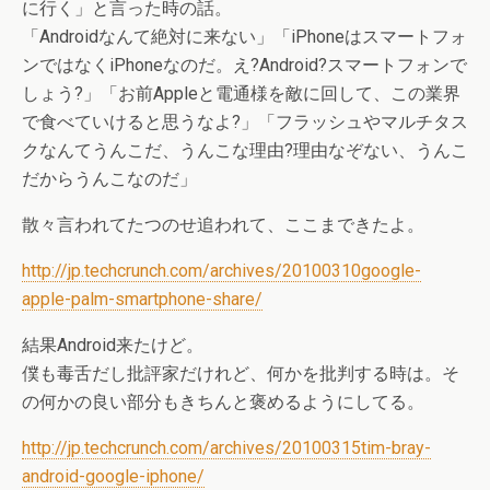
に行く」と言った時の話。
「Androidなんて絶対に来ない」「iPhoneはスマートフォ
ンではなくiPhoneなのだ。え?Android?スマートフォンで
しょう?」「お前Appleと電通様を敵に回して、この業界
で食べていけると思うなよ?」「フラッシュやマルチタス
クなんてうんこだ、うんこな理由?理由なぞない、うんこ
だからうんこなのだ」
散々言われてたつのせ追われて、ここまできたよ。
http://jp.techcrunch.com/archives/20100310google-
apple-palm-smartphone-share/
結果Android来たけど。
僕も毒舌だし批評家だけれど、何かを批判する時は。そ
の何かの良い部分もきちんと褒めるようにしてる。
http://jp.techcrunch.com/archives/20100315tim-bray-
android-google-iphone/