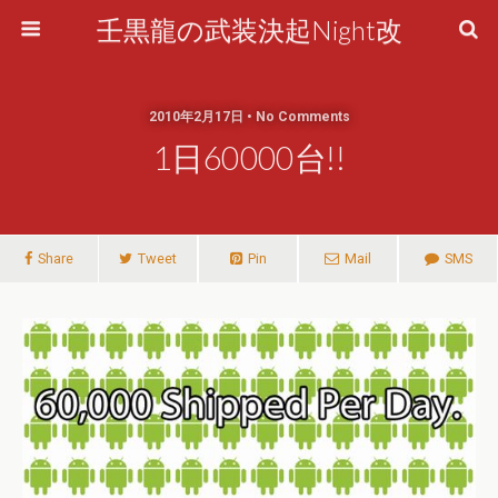
壬黒龍の武装決起Night改
2010年2月17日 • No Comments
1日60000台!!
Share
Tweet
Pin
Mail
SMS