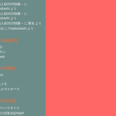
人節2025快樂～
に
subashi
より
人節2025快樂～
に
subashi
より
人節2025快樂～
に
匿名
より
魔伝
に
Futatsubashi
より
(Gadget)
O
ホン
web
(Hobby)
on
ムメモ
エルマスターズ
fficial)
ガーパラダイス
の武装決起Night