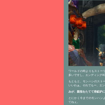
ワールドの時よりもストー
多いですし。エンディング4
もともと、モンハンのスト
いいわぁ。それでもー、エン
みが、親指をたてて溶鉱炉に
とにかく今までのモンハン
てねぇ。