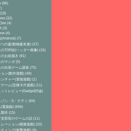
h
(96)
)
(18)
ows
(32)
 One
(4)
h
(3)
one
(4)
Android)
(7)
つの森(動物森友會)
(37)
のTOP絵(ヘッダー画像)
(16)
生のお絵描き
(91)
生のマンガ
(5)
生の出張ゲーム講座
(75)
ョン(動作遊戲)
(49)
ンチャー(冒險遊戲)
(1)
ゲーム(交換卡片遊戲)
(11)
ットレビュー(Gadget評論)
ムゾン・S・テディ
(64)
(電遊戯)
(666)
ム製作
(15)
ア支部長のゲームの話
(11)
レーション(模擬遊戲)
(20)
ティング(射擊遊戲)
(9)