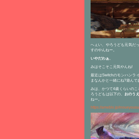
へぇい、やろうども元気だっ
すのやんねー。
いやだわぁ
。
みはそこそこ元気やんね!
最近はSwitchのモンハ
まなんかと一緒にね?遊んで
みは、かつて4歳くらいのこ
ろうどもは以下の、
おのうえ
ねー。
https://ameblo.jp/inoueyous