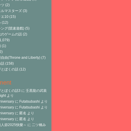
ーツ
(2)
エルマスターズ
(3)
エ10
(15)
ル
(12)
ング(競速遊戲)
(5)
六のゲームの話
(2)
1,079)
類
(1)
2)
由(Throne and Liberty)
(7)
の話
(158)
宇とぼくの話
(12)
ment
宇とぼくの話3
に
壬黒龍の武装
ght
より
niversary
に
Futatsubashi
より
niversary
に
Futatsubashi
より
niversary
に
匿名
より
niversary
に
匿名
より
人節2025快樂～
に
二ツ橋み