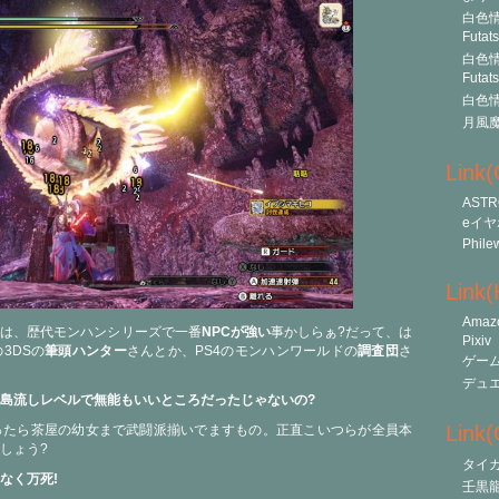
白色情
Futat
白色情
Futat
白色情
月風
Link
ASTR
eイヤ
Phile
Link
Amaz
徴は、歴代モンハンシリーズで一番
NPCが強い
事かしらぁ?だって、は
Pixiv
3DSの
筆頭ハンター
さんとか、PS4のモンハンワールドの
調査団
さ
ゲー
デュ
島流しレベルで無能もいいところだったじゃないの?
Link(O
ったら茶屋の幼女まで武闘派揃いでますもの。正直こいつらが全員本
しょう?
タイ
なく万死!
壬黒龍