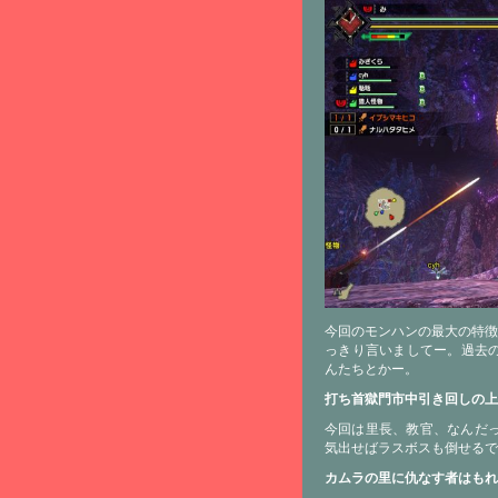
今回のモンハンの最大の特
っきり言いましてー。過去の
んたちとかー。
打ち首獄門市中引き回しの上
今回は里長、教官、なんだ
気出せばラスボスも倒せるで
カムラの里に仇なす者はもれ