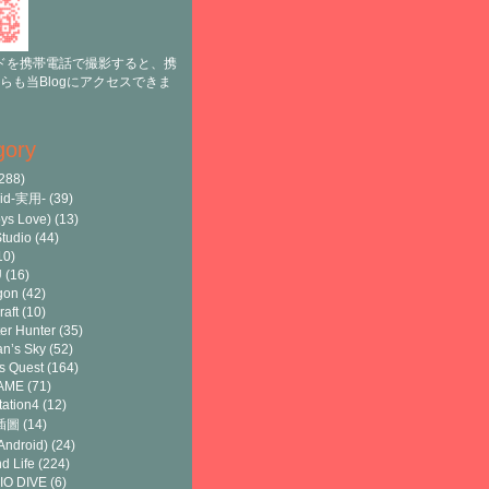
ドを携帯電話で撮影すると、携
らも当Blogにアクセスできま
gory
288)
oid-実用-
(39)
ys Love)
(13)
tudio
(44)
10)
U
(16)
gon
(42)
raft
(10)
er Hunter
(35)
n’s Sky
(52)
s Quest
(164)
AME
(71)
tation4
(12)
8插圖
(14)
ndroid)
(24)
d Life
(224)
IO DIVE
(6)