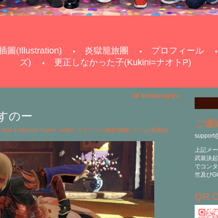
插圖(Illustration)
炎獄籠旅團
プロフィール
ズ)
更正しなかった子(Kukini=ナオトP)
34 Anniversary
»
すのー
ご連
2021 in
Monster Hunter
,
Switch
,
アクション(動作遊戲)
,
ゲーム(電遊戯)
support
上記メー
武装決起
でコンタ
竺及びG
QR C