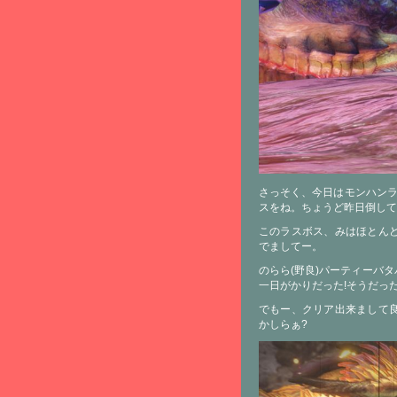
さっそく、今日はモンハンラ
スをね。ちょうど昨日倒して
このラスボス、みはほとん
でましてー。
のらら(野良)パーティーバ
一日がかりだった!そうだっ
でもー、クリア出来まして
かしらぁ?