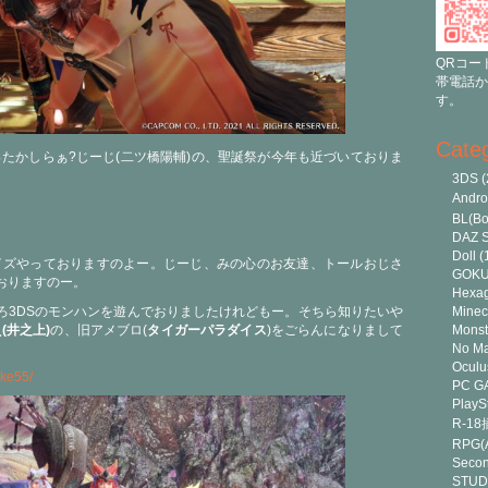
QRコー
帯電話か
す。
Cate
たかしらぁ?じーじ(二ツ橋陽輔)の、聖誕祭が今年も近づいておりま
3DS
(
Andr
BL(Bo
DAZ S
Doll
(
ンライズやっておりますのよー。じーじ、みの心のお友達、トールおじさ
GOK
おりますのー。
Hexa
ろ3DSのモンハンを遊んでおりましたけれどもー。そちら知りたいや
Minec
(井之上)
の、旧アメブロ(
タイガーパラダイス
)をごらんになりまして
Monst
No Ma
Oculu
uke55/
PC G
PlayS
R-1
RPG(A
Secon
STUD