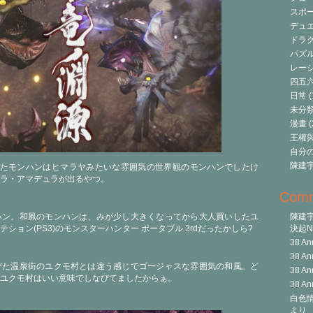
スポ
デュ
ドラク
パズ
レーシ
四五
日常
(
未分
漫畫
(
王權與自
自分
陳建
したモンハンはヒマラヤみたいな雰囲気の世界観のモンハンでしたけ
ラ・アマデュラが出るやつ。
Com
ハン。和風のモンハンは、みが少し大きくなってから大人買いしたユ
陳建
ション(PS3)のモンスターハンター ポータブル 3rdだったかしら?
決起Ni
38 An
38 An
びた温泉街のユクモ村とは違う感じでゴージャスな雰囲気の和風。ど
38 An
ユクモ村はいい意味でしなびてましたからぁ。
38 An
白色情
より