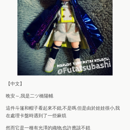
【中文】
晩安～,我是二ツ橋陽輔.
這件斗篷和帽子看起來不錯,不是嗎.但是由於娃娃很小,我
在處理卡盤時遇到了一些麻煩.
然而它是一種有光澤的織物,也許應該不錯.