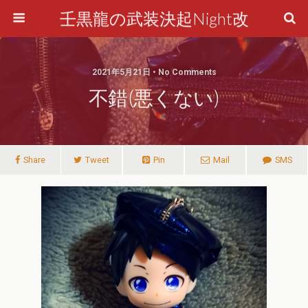
壬黒龍の武装決起Night改
2021年5月21日 • No Comments
不錯(悪くない)
Share
Tweet
Pin
Mail
SMS