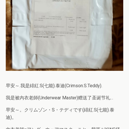
早安～.我是緋紅.S(七能).泰迪(Crimson.S.Teddy).
我是被內衣老師(Underwear Master)赠送了圣诞节礼…
早安～。クリムゾン・S・テディです(緋紅.S(七能).泰
迪)。