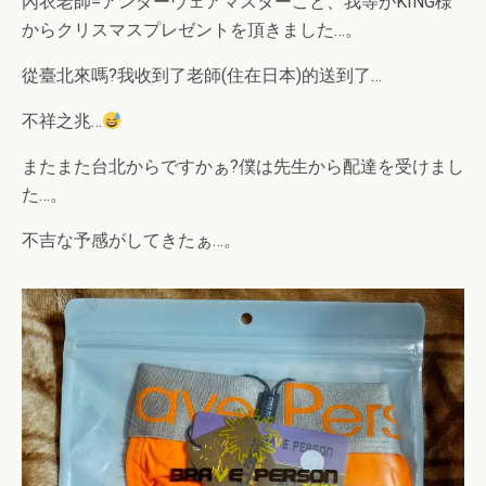
內衣老師=アンダーウェアマスターこと、我等がKING様
からクリスマスプレゼントを頂きました…。
從臺北來嗎?我收到了老師(住在日本)的送到了…
不祥之兆…
またまた台北からですかぁ?僕は先生から配達を受けまし
た…。
不吉な予感がしてきたぁ…。