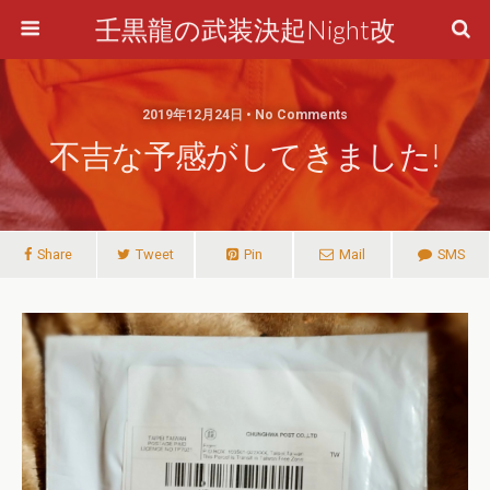
壬黒龍の武装決起Night改
2019年12月24日 • No Comments
不吉な予感がしてきました!
Share
Tweet
Pin
Mail
SMS